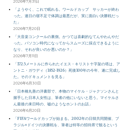
2026年7月31日
「ようやく、これで眠れる。ワールドカップ サッカーが終わ
った。連日の寝不足で体調は最悪だが、実に面白い決勝戦だっ
た」
2026年7月20日
「大音楽コンクールの裏側。かつては喜劇的なてんやわんやだ
った。パソコン時代になってからスムーズに採点できるように
なり、それが良いのか悪いのか？」
2026年7月11日
「172.5メートルに作られたイエス・キリスト十字架の塔は、ア
ントニ・ガウディ（1852-1926）死後100年の今年、遂に完成し
た。そのドキュメントを見る」
2026年6月30日
「日本橋丸善の洋書部で、本物のマイケル・ジャクソンさんと
握手した日本人女性は、筆者の他にいないと思う。マイケルさ
ん最後の来日時の、嘘のようなホントのお話」
2026年6月20日
「FIFAワールドカップが始まる。2002年の日韓共同開催、ブ
ラジル×ドイツの決勝戦を、筆者は特等の招待席で観るという