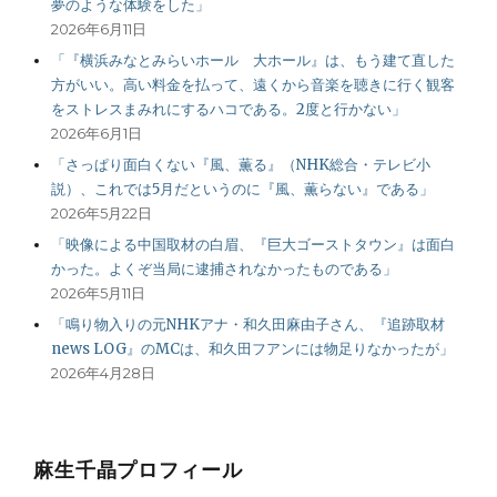
夢のような体験をした」
2026年6月11日
「『横浜みなとみらいホール 大ホール』は、もう建て直した
方がいい。高い料金を払って、遠くから音楽を聴きに行く観客
をストレスまみれにするハコである。2度と行かない」
2026年6月1日
「さっぱり面白くない『風、薫る』（NHK総合・テレビ小
説）、これでは5月だというのに『風、薫らない』である」
2026年5月22日
「映像による中国取材の白眉、『巨大ゴーストタウン』は面白
かった。よくぞ当局に逮捕されなかったものである」
2026年5月11日
「鳴り物入りの元NHKアナ・和久田麻由子さん、『追跡取材
news LOG』のMCは、和久田フアンには物足りなかったが」
2026年4月28日
麻生千晶プロフィール