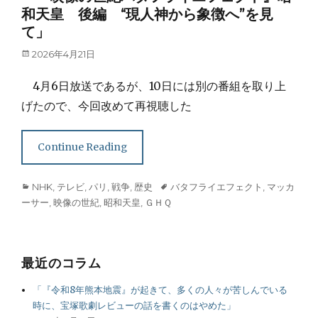
和天皇 後編 “現人神から象徴へ”を見
て」
Posted
2026年4月21日
on
4月6日放送であるが、10日には別の番組を取り上
げたので、今回改めて再視聴した
Continue Reading
Categories
Tags
NHK
,
テレビ
,
パリ
,
戦争
,
歴史
バタフライエフェクト
,
マッカ
ーサー
,
映像の世紀
,
昭和天皇
,
ＧＨＱ
最近のコラム
「『令和8年熊本地震』が起きて、多くの人々が苦しんでいる
時に、宝塚歌劇レビューの話を書くのはやめた」