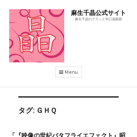
麻生千晶公式サイト
麻生千晶のクスッと辛口遠眼鏡
Menu
タグ:
ＧＨＱ
「『映像の世紀バタフライエフェクト』昭