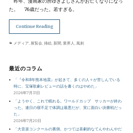
昨年、漫画家の所ゆきよしさんがお亡くなりになっ
た。 76歳だった。若すぎる。
Continue Reading
Categories
メディア
,
展覧会
,
挿絵
,
新聞
,
業界人
,
風刺
最近のコラム
「『令和8年熊本地震』が起きて、多くの人々が苦しんでいる
時に、宝塚歌劇レビューの話を書くのはやめた」
2026年7月31日
「ようやく、これで眠れる。ワールドカップ サッカーが終わ
った。連日の寝不足で体調は最悪だが、実に面白い決勝戦だっ
た」
2026年7月20日
「大音楽コンクールの裏側。かつては喜劇的なてんやわんやだ