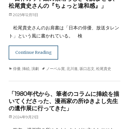
松尾貴史さんの『ちょっと違和感』」
Posted
2025年12月11日
on
松尾貴史さんのお肩書は「日本の俳優、放送タレン
ト」という風に書かれている。 検
Continue Reading
Categories
Tags
俳優
,
挿絵
,
演劇
ノーベル賞
,
北川進
,
坂口志文
,
松尾貴史
「1980年代から、筆者のコラムに挿絵を描
いてくださった、漫画家の所ゆきよし先生
の遺作展に行ってきた」
Posted
2024年9月21日
on