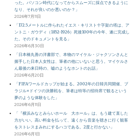
った。パソコン時代になってからスムーズに採点できるように
なり、それが良いのか悪いのか？」
2026年7月11日
「172.5メートルに作られたイエス・キリスト十字架の塔は、ア
ントニ・ガウディ（1852-1926）死後100年の今年、遂に完成し
た。そのドキュメントを見る」
2026年6月30日
「日本橋丸善の洋書部で、本物のマイケル・ジャクソンさんと
握手した日本人女性は、筆者の他にいないと思う。マイケルさ
ん最後の来日時の、嘘のようなホントのお話」
2026年6月20日
「FIFAワールドカップが始まる。2002年の日韓共同開催、ブ
ラジル×ドイツの決勝戦を、筆者は特等の招待席で観るという
夢のような体験をした」
2026年6月11日
「『横浜みなとみらいホール 大ホール』は、もう建て直した
方がいい。高い料金を払って、遠くから音楽を聴きに行く観客
をストレスまみれにするハコである。2度と行かない」
2026年6月1日