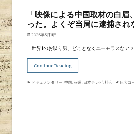
「映像による中国取材の白眉
った。よくぞ当局に逮捕され
Posted
2026年5月11日
on
世界1のお喋り男、どことなくユーモラスなアメ
Continue Reading
Categories
Tags
ドキュメンタリー
,
中国
,
報道
,
日本テレビ
,
社会
巨大ゴ