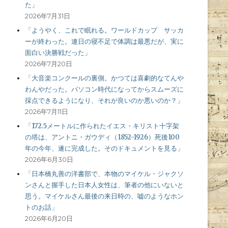
た」
2026年7月31日
「ようやく、これで眠れる。ワールドカップ サッカ
ーが終わった。連日の寝不足で体調は最悪だが、実に
面白い決勝戦だった」
2026年7月20日
「大音楽コンクールの裏側。かつては喜劇的なてんや
わんやだった。パソコン時代になってからスムーズに
採点できるようになり、それが良いのか悪いのか？」
2026年7月11日
「172.5メートルに作られたイエス・キリスト十字架
の塔は、アントニ・ガウディ（1852-1926）死後100
年の今年、遂に完成した。そのドキュメントを見る」
2026年6月30日
「日本橋丸善の洋書部で、本物のマイケル・ジャクソ
ンさんと握手した日本人女性は、筆者の他にいないと
思う。マイケルさん最後の来日時の、嘘のようなホン
トのお話」
2026年6月20日