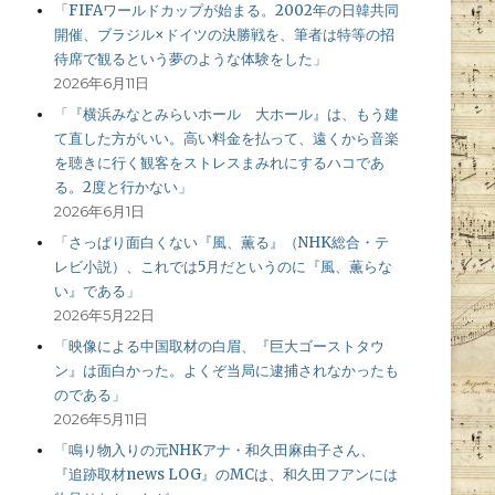
「FIFAワールドカップが始まる。2002年の日韓共同
開催、ブラジル×ドイツの決勝戦を、筆者は特等の招
待席で観るという夢のような体験をした」
2026年6月11日
「『横浜みなとみらいホール 大ホール』は、もう建
て直した方がいい。高い料金を払って、遠くから音楽
を聴きに行く観客をストレスまみれにするハコであ
る。2度と行かない」
2026年6月1日
「さっぱり面白くない『風、薫る』（NHK総合・テ
レビ小説）、これでは5月だというのに『風、薫らな
い』である」
2026年5月22日
「映像による中国取材の白眉、『巨大ゴーストタウ
ン』は面白かった。よくぞ当局に逮捕されなかったも
のである」
2026年5月11日
「鳴り物入りの元NHKアナ・和久田麻由子さん、
『追跡取材news LOG』のMCは、和久田フアンには