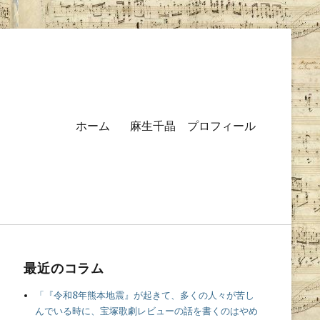
Primary
ホーム
麻生千晶 プロフィール
menu
最近のコラム
「『令和8年熊本地震』が起きて、多くの人々が苦し
んでいる時に、宝塚歌劇レビューの話を書くのはやめ