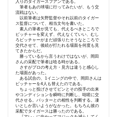
入りのタイガースフアンである。

　筆者もあの球場に行ってみたいが、もう交
流戦はない。

　以前筆者は矢野監督やそれ以前のタイガー
ス監督について、相当文句を書いた。

　素人の筆者が見ても、代えるべきところで
ピッチャーを変えず、代えなくていい、むし
ろピッチャーがまだ頑張りたそうなところで
交代させて、後続が打たれる場面を何度も見
てきたからだ。

　勝っているから言うわけではないが、岡田
さんの采配で筆者は唸る時がある。

　さすがプロの考え方・見方は違うと感心し
た場面があった。

　ある試合の、1イニングの中で、岡田さんは
ピッチャーを4人も替えたのである。

　ちょっと投げさせてピンとその投手の出来
やコンディションを瞬時に判断し、咄嗟に交
代させる。バッターとの相性を判断する。凄
いとしか言いようがなかった。もちろん彼の
采配でタイガースは勝ったのである。

　『アレ』に向かってマジックを減らしてく