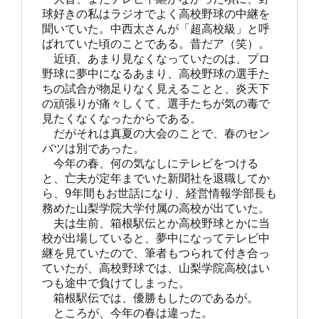
球好きの私はラジオでよく高校野球の中継を
聞いていた。中西太さんが「超高校級」と呼
ばれていた頃のことである。昔だア（笑）。

　近頃、あまり見なくなっていたのは、プロ
野球に夢中になるあまり、高校野球の選手た
ちの試合が物足りなく見えることと、炎天下
の頑張りが痛々しくて、選手たちが気の毒で
見たくなくなったからである。

　だがそれは真夏の大会のことで、春のセン
バツは別であった。

　今年の春、何の気なしにテレビをつける
と、亡夫が定年までいた新聞社を退職してか
ら、9年間もお世話になり、経営情報学部長も
務めた山梨学院大学付属の高校が出ていた。

　夫は生前、箱根駅伝とか高校野球とかに当
校が出場していると、夢中になってテレビ中
継を見ていたので、筆者もつられて付き合っ
ていたが、高校野球では、山梨学院高校はい
つも途中で負けてしまった。

　箱根駅伝では、優勝もしたのであるが。

　ところが、今年の春は違った。
