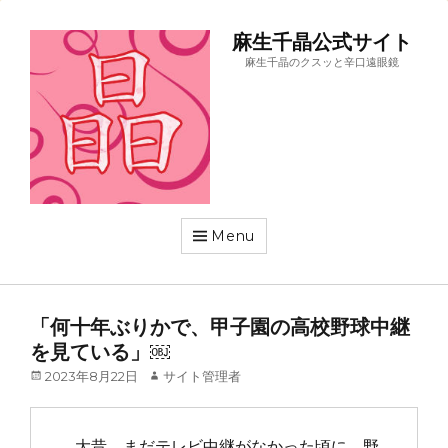
麻生千晶公式サイト
麻生千晶のクスッと辛口遠眼鏡
Menu
「何十年ぶりかで、甲子園の高校野球中継
を見ている」￼
Posted
Author
2023年8月22日
サイト管理者
on
　大昔、まだテレビ中継がなかった頃に、野