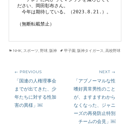
ださい、岡田彰布さん。

　今年は期待している。（2023.8.21.）。

（無断転載禁止）

Categories
Tags
NHK
,
スポーツ
,
野球
,
阪神
甲子園
,
阪神タイガース
,
高校野球
投
← PREVIOUS
NEXT →
稿
Previous
Next
「国連の人権理事会
「アブノーマルな性
post:
post:
までが出てきた、少
嗜好異常男性のこと
ナ
年たちに対する性加
が、ますますわから
ビ
害の異様」￼
なくなった、ジャニ
ーズの再発防止特別
ゲ
チームの会見」￼
ー