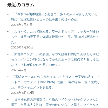
最近のコラム
シ
「『令和8年熊本地震』が起きて、多くの人々が苦しんでいる
ョ
時に、宝塚歌劇レビューの話を書くのはやめた」
2026年7月31日
ン
「ようやく、これで眠れる。ワールドカップ サッカーが終わ
った。連日の寝不足で体調は最悪だが、実に面白い決勝戦だっ
た」
2026年7月20日
「大音楽コンクールの裏側。かつては喜劇的なてんやわんやだ
った。パソコン時代になってからスムーズに採点できるように
なり、それが良いのか悪いのか？」
2026年7月11日
「172.5メートルに作られたイエス・キリスト十字架の塔は、ア
ントニ・ガウディ（1852-1926）死後100年の今年、遂に完成し
た。そのドキュメントを見る」
2026年6月30日
「日本橋丸善の洋書部で、本物のマイケル・ジャクソンさんと
握手した日本人女性は、筆者の他にいないと思う。マイケルさ