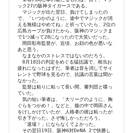
ック27の阪神タイガースである。

　マジックが出た翌日、負けてしまったの
で、「いつかのように、途中でマジックが消
える無様はやめてね」と祈っていたら、2位の
広島カープが負けたから、阪神のマジックま
で1つ減って28になったので大笑いだった。

　岡田彰布監督が、近頃、お顔の色が悪いな
あと思う。

　なまなかのストレスではないのだろう。

　8月18日の判定をめぐる猛抗議で、相当お
疲れになったはずだ。筆者は音を消してサイ
レントで野球を見るので、抗議の言葉は聞か
なかった。

　監督は粘りに粘って長い間、審判団と喋っ
ていた。

　気の短い筆者は、「大リーグのように、胸
ぐらをつかめ！」などと、腹の中で岡田さん
をけしかけていたが、人格者の彼は粘ったが
引き下がった。さぞ悔しかっただろう。

　「退場！」にならなくてよかった。

　その翌日19日、阪神6対DeNA 2で快勝し