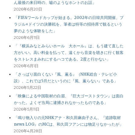
ん最後の来日時の、嘘のようなホントのお話」
2026年6月20日
「FIFAワールドカップが始まる。2002年の日韓共同開催、ブ
ラジル×ドイツの決勝戦を、筆者は特等の招待席で観るという
夢のような体験をした」
2026年6月11日
「『横浜みなとみらいホール 大ホール』は、もう建て直した
方がいい。高い料金を払って、遠くから音楽を聴きに行く観客
をストレスまみれにするハコである。2度と行かない」
2026年6月1日
「さっぱり面白くない『風、薫る』（NHK総合・テレビ小
説）、これでは5月だというのに『風、薫らない』である」
2026年5月22日
「映像による中国取材の白眉、『巨大ゴーストタウン』は面白
かった。よくぞ当局に逮捕されなかったものである」
2026年5月11日
「鳴り物入りの元NHKアナ・和久田麻由子さん、『追跡取材
news LOG』のMCは、和久田フアンには物足りなかったが」
2026年4月28日