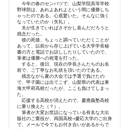
　今年の春のセンバツで、山梨学院高等学校
野球部は、あれよあれよという間に優勝しち
ゃったのである。心底驚いた。そんなに強く
なっていたのか（失礼）。

　夫が生きていればさぞかし喜んだだろうと
残念だった。

　彼の死後、ちょっと調べていただくことが
あって、以前から存じ上げている大学学長秘
書の方と電話でお話ししたりしていたので、
筆者は優勝への祝電を打った。

　すると、後日、現在の学長さんたちのお名
前で、ご丁寧なお礼状を頂いたのである。

　残念ながら夏の大会では予選で負けたの
で、甲子園には出てこず、山梨県の代表は東
海大甲府高校だったが、ここも負けてしまっ
た。

　応援する高校が消えたので、慶應義塾高校
に乗り換えた（？）。

　筆者が大変お世話になっている有名な大出
版社のご重役が、両国高校→慶応大学のご出身
で、メールで今でもお付き合いがあるからで