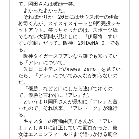
て、岡田さんは破顔一笑。

　よかったよかった。

　そればかりか、20日にはサウスポーの伊藤
将司くんが、スイスイスイーッと9回完投シャ
ットアウト。笑っちゃったのは、スポーツ紙
でもない大新聞が見出しに、『伊藤将　すい
すい完封』だって。阪神　2対DeNA 0　であ
る。

　阪神タイガースフアンなら誰でも知ってい
る『アレ』について。

　先日、日本テレビのnews zero　を見てい
たら、『アレ』についてみんなが知らないの
だ。

　「優勝」などと口にしたら逃げてゆくの
で、優勝と言わずに『アレ』だ。

　というより岡田さんが最初に「アレ」と言
ったので、それ以来、『アレトーク』が流行
る。

　キャスターの有働由美子さんが、「アレ
よ」としきりに訂正していて面白かった。彼
女はエスコンフィールドまで追っかける筋金