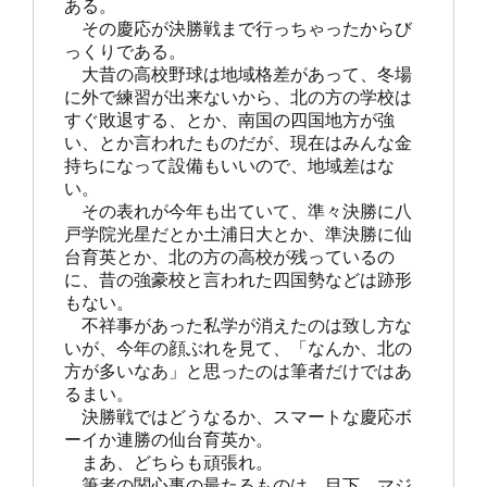
ある。

　その慶応が決勝戦まで行っちゃったからび
っくりである。

　大昔の高校野球は地域格差があって、冬場
に外で練習が出来ないから、北の方の学校は
すぐ敗退する、とか、南国の四国地方が強
い、とか言われたものだが、現在はみんな金
持ちになって設備もいいので、地域差はな
い。

　その表れが今年も出ていて、準々決勝に八
戸学院光星だとか土浦日大とか、準決勝に仙
台育英とか、北の方の高校が残っているの
に、昔の強豪校と言われた四国勢などは跡形
もない。

　不祥事があった私学が消えたのは致し方な
いが、今年の顔ぶれを見て、「なんか、北の
方が多いなあ」と思ったのは筆者だけではあ
るまい。

　決勝戦ではどうなるか、スマートな慶応ボ
ーイか連勝の仙台育英か。

　まあ、どちらも頑張れ。

　筆者の関心事の最たるものは、目下、マジ