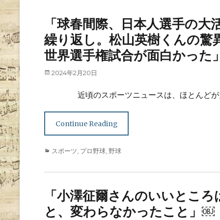
「球春間際、日本人選手の大
繰り返し。松山英樹くんの驚
世界選手権試合が面白かった
Posted
2024年2月20日
on
近頃のスポーツニュースは、ほとんどが大
Continue Reading
Categories
スポーツ
,
プロ野球
,
野球
「小澤征爾さんのいいところ
と、変わらなかったこと」￼