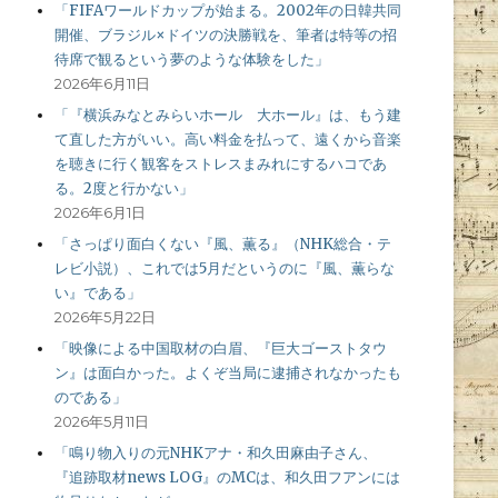
「FIFAワールドカップが始まる。2002年の日韓共同
開催、ブラジル×ドイツの決勝戦を、筆者は特等の招
待席で観るという夢のような体験をした」
2026年6月11日
「『横浜みなとみらいホール 大ホール』は、もう建
て直した方がいい。高い料金を払って、遠くから音楽
を聴きに行く観客をストレスまみれにするハコであ
る。2度と行かない」
2026年6月1日
「さっぱり面白くない『風、薫る』（NHK総合・テ
レビ小説）、これでは5月だというのに『風、薫らな
い』である」
2026年5月22日
「映像による中国取材の白眉、『巨大ゴーストタウ
ン』は面白かった。よくぞ当局に逮捕されなかったも
のである」
2026年5月11日
「鳴り物入りの元NHKアナ・和久田麻由子さん、
『追跡取材news LOG』のMCは、和久田フアンには