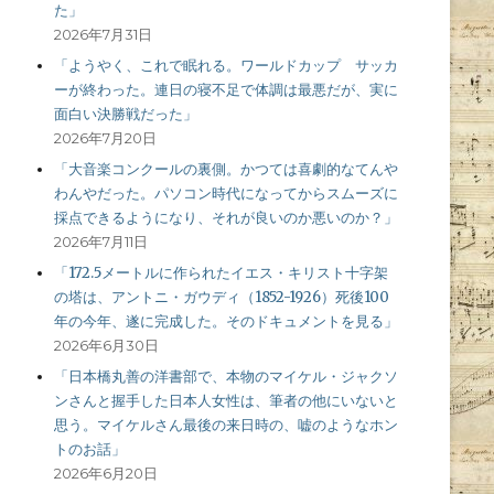
た」
2026年7月31日
「ようやく、これで眠れる。ワールドカップ サッカ
ーが終わった。連日の寝不足で体調は最悪だが、実に
面白い決勝戦だった」
2026年7月20日
「大音楽コンクールの裏側。かつては喜劇的なてんや
わんやだった。パソコン時代になってからスムーズに
採点できるようになり、それが良いのか悪いのか？」
2026年7月11日
「172.5メートルに作られたイエス・キリスト十字架
の塔は、アントニ・ガウディ（1852-1926）死後100
年の今年、遂に完成した。そのドキュメントを見る」
2026年6月30日
「日本橋丸善の洋書部で、本物のマイケル・ジャクソ
ンさんと握手した日本人女性は、筆者の他にいないと
思う。マイケルさん最後の来日時の、嘘のようなホン
トのお話」
2026年6月20日