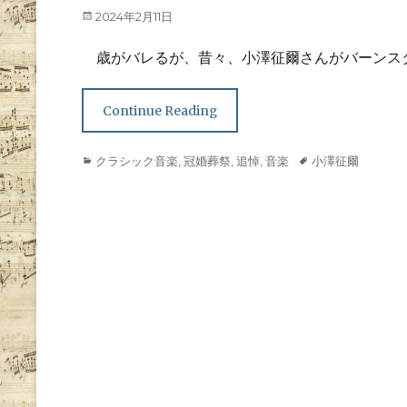
Posted
2024年2月11日
on
歳がバレるが、昔々、小澤征爾さんがバーンス
Continue Reading
Categories
Tags
クラシック音楽
,
冠婚葬祭
,
追悼
,
音楽
小澤征爾