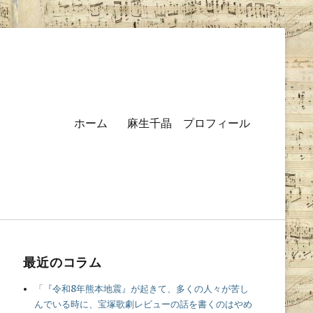
Primary
ホーム
麻生千晶 プロフィール
menu
最近のコラム
「『令和8年熊本地震』が起きて、多くの人々が苦し
んでいる時に、宝塚歌劇レビューの話を書くのはやめ