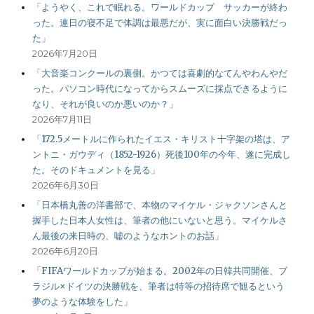
「ようやく、これで眠れる。ワールドカップ サッカーが終わ
った。連日の寝不足で体調は最悪だが、実に面白い決勝戦だっ
た」
2026年7月20日
「大音楽コンクールの裏側。かつては喜劇的なてんやわんやだ
った。パソコン時代になってからスムーズに採点できるように
なり、それが良いのか悪いのか？」
2026年7月11日
「172.5メートルに作られたイエス・キリスト十字架の塔は、ア
ントニ・ガウディ（1852-1926）死後100年の今年、遂に完成し
た。そのドキュメントを見る」
2026年6月30日
「日本橋丸善の洋書部で、本物のマイケル・ジャクソンさんと
握手した日本人女性は、筆者の他にいないと思う。マイケルさ
ん最後の来日時の、嘘のようなホントのお話」
2026年6月20日
「FIFAワールドカップが始まる。2002年の日韓共同開催、ブ
ラジル×ドイツの決勝戦を、筆者は特等の招待席で観るという
夢のような体験をした」