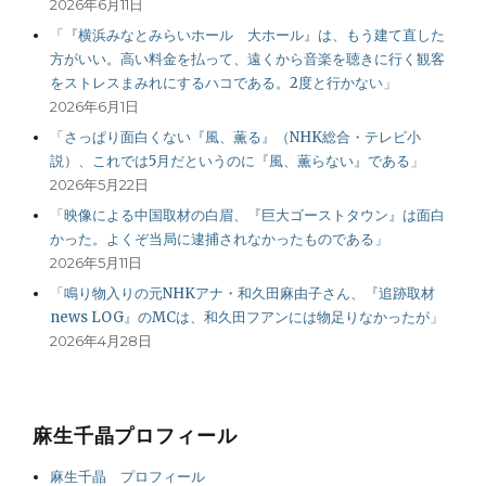
2026年6月11日
「『横浜みなとみらいホール 大ホール』は、もう建て直した
方がいい。高い料金を払って、遠くから音楽を聴きに行く観客
をストレスまみれにするハコである。2度と行かない」
2026年6月1日
「さっぱり面白くない『風、薫る』（NHK総合・テレビ小
説）、これでは5月だというのに『風、薫らない』である」
2026年5月22日
「映像による中国取材の白眉、『巨大ゴーストタウン』は面白
かった。よくぞ当局に逮捕されなかったものである」
2026年5月11日
「鳴り物入りの元NHKアナ・和久田麻由子さん、『追跡取材
news LOG』のMCは、和久田フアンには物足りなかったが」
2026年4月28日
麻生千晶プロフィール
麻生千晶 プロフィール