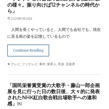
の様々。振り向けば12チャンネルの時代か
ら」
Posted
2025年1月26日
on
人間を長くやっていると、人間でも会社でも、現在
に至る前の姿を記憶しているもので
Continue Reading
Categories
テレビ
,
フジテレビ
,
事件
,
業界人
,
民放
,
芸能界
「国民栄誉賞受賞の大歌手・藤山一郎企画
展を見に行った日の数日後、大々的に発表
されたNHK紅白歌合戦出場歌手への違和
感」￼