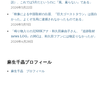
説）、これでは5月だというのに『風、薫らない』である」
2026年5月22日
「映像による中国取材の白眉、『巨大ゴーストタウン』は面白
かった。よくぞ当局に逮捕されなかったものである」
2026年5月11日
「鳴り物入りの元NHKアナ・和久田麻由子さん、『追跡取材
news LOG』のMCは、和久田フアンには物足りなかったが」
2026年4月28日
麻生千晶プロフィール
麻生千晶 プロフィール