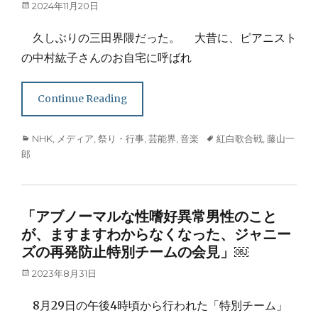
Posted
2024年11月20日
on
久しぶりの三田界隈だった。 大昔に、ピアニスト
の中村紘子さんのお自宅に呼ばれ
Continue Reading
Categories
Tags
NHK
,
メディア
,
祭り・行事
,
芸能界
,
音楽
紅白歌合戦
,
藤山一
郎
「アブノーマルな性嗜好異常男性のこと
が、ますますわからなくなった、ジャニー
ズの再発防止特別チームの会見」￼
Posted
2023年8月31日
on
8月29日の午後4時頃から行われた「特別チーム」