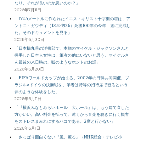
なり、それが良いのか悪いのか？」
2026年7月11日
「172.5メートルに作られたイエス・キリスト十字架の塔は、ア
ントニ・ガウディ（1852-1926）死後100年の今年、遂に完成し
た。そのドキュメントを見る」
2026年6月30日
「日本橋丸善の洋書部で、本物のマイケル・ジャクソンさんと
握手した日本人女性は、筆者の他にいないと思う。マイケルさ
ん最後の来日時の、嘘のようなホントのお話」
2026年6月20日
「FIFAワールドカップが始まる。2002年の日韓共同開催、ブ
ラジル×ドイツの決勝戦を、筆者は特等の招待席で観るという
夢のような体験をした」
2026年6月11日
「『横浜みなとみらいホール 大ホール』は、もう建て直した
方がいい。高い料金を払って、遠くから音楽を聴きに行く観客
をストレスまみれにするハコである。2度と行かない」
2026年6月1日
「さっぱり面白くない『風、薫る』（NHK総合・テレビ小