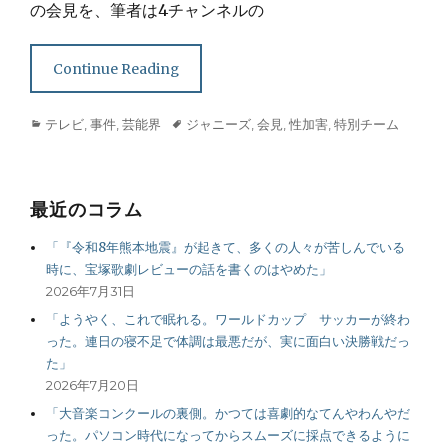
の会見を、筆者は4チャンネルの
Continue Reading
Categories
Tags
テレビ
,
事件
,
芸能界
ジャニーズ
,
会見
,
性加害
,
特別チーム
最近のコラム
「『令和8年熊本地震』が起きて、多くの人々が苦しんでいる
時に、宝塚歌劇レビューの話を書くのはやめた」
2026年7月31日
「ようやく、これで眠れる。ワールドカップ サッカーが終わ
った。連日の寝不足で体調は最悪だが、実に面白い決勝戦だっ
た」
2026年7月20日
「大音楽コンクールの裏側。かつては喜劇的なてんやわんやだ
った。パソコン時代になってからスムーズに採点できるように