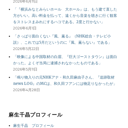
2026年6月11日
「『横浜みなとみらいホール 大ホール』は、もう建て直した
方がいい。高い料金を払って、遠くから音楽を聴きに行く観客
をストレスまみれにするハコである。2度と行かない」
2026年6月1日
「さっぱり面白くない『風、薫る』（NHK総合・テレビ小
説）、これでは5月だというのに『風、薫らない』である」
2026年5月22日
「映像による中国取材の白眉、『巨大ゴーストタウン』は面白
かった。よくぞ当局に逮捕されなかったものである」
2026年5月11日
「鳴り物入りの元NHKアナ・和久田麻由子さん、『追跡取材
news LOG』のMCは、和久田フアンには物足りなかったが」
2026年4月28日
麻生千晶プロフィール
麻生千晶 プロフィール