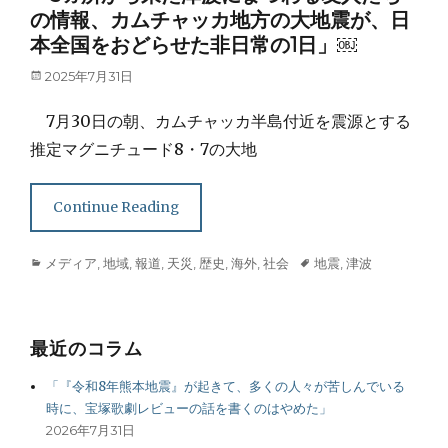
の情報、カムチャッカ地方の大地震が、日
本全国をおどらせた非日常の1日」￼
Posted
2025年7月31日
on
7月30日の朝、カムチャッカ半島付近を震源とする
推定マグニチュード8・7の大地
Continue Reading
Categories
Tags
メディア
,
地域
,
報道
,
天災
,
歴史
,
海外
,
社会
地震
,
津波
最近のコラム
「『令和8年熊本地震』が起きて、多くの人々が苦しんでいる
時に、宝塚歌劇レビューの話を書くのはやめた」
2026年7月31日