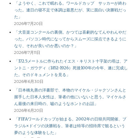
「ようやく、これで眠れる。ワールドカップ サッカーが終わ
った。連日の寝不足で体調は最悪だが、実に面白い決勝戦だっ
た」
2026年7月20日
「大音楽コンクールの裏側。かつては喜劇的なてんやわんやだ
った。パソコン時代になってからスムーズに採点できるように
なり、それが良いのか悪いのか？」
2026年7月11日
「172.5メートルに作られたイエス・キリスト十字架の塔は、ア
ントニ・ガウディ（1852-1926）死後100年の今年、遂に完成し
た。そのドキュメントを見る」
2026年6月30日
「日本橋丸善の洋書部で、本物のマイケル・ジャクソンさんと
握手した日本人女性は、筆者の他にいないと思う。マイケルさ
ん最後の来日時の、嘘のようなホントのお話」
2026年6月20日
「FIFAワールドカップが始まる。2002年の日韓共同開催、ブ
ラジル×ドイツの決勝戦を、筆者は特等の招待席で観るという
夢のような体験をした」