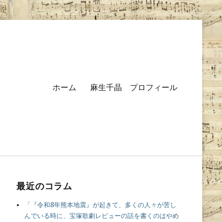
Primary
ホーム
麻生千晶 プロフィール
menu
最近のコラム
「『令和8年熊本地震』が起きて、多くの人々が苦し
んでいる時に、宝塚歌劇レビューの話を書くのはやめ