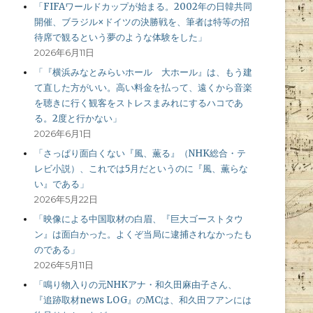
「FIFAワールドカップが始まる。2002年の日韓共同
開催、ブラジル×ドイツの決勝戦を、筆者は特等の招
待席で観るという夢のような体験をした」
2026年6月11日
「『横浜みなとみらいホール 大ホール』は、もう建
て直した方がいい。高い料金を払って、遠くから音楽
を聴きに行く観客をストレスまみれにするハコであ
る。2度と行かない」
2026年6月1日
「さっぱり面白くない『風、薫る』（NHK総合・テ
レビ小説）、これでは5月だというのに『風、薫らな
い』である」
2026年5月22日
「映像による中国取材の白眉、『巨大ゴーストタウ
ン』は面白かった。よくぞ当局に逮捕されなかったも
のである」
2026年5月11日
「鳴り物入りの元NHKアナ・和久田麻由子さん、
『追跡取材news LOG』のMCは、和久田フアンには