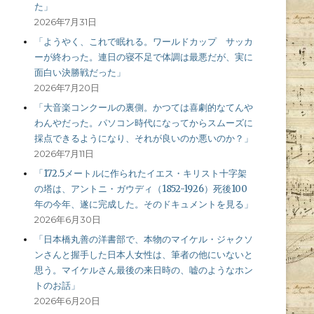
た」
2026年7月31日
「ようやく、これで眠れる。ワールドカップ サッカ
ーが終わった。連日の寝不足で体調は最悪だが、実に
面白い決勝戦だった」
2026年7月20日
「大音楽コンクールの裏側。かつては喜劇的なてんや
わんやだった。パソコン時代になってからスムーズに
採点できるようになり、それが良いのか悪いのか？」
2026年7月11日
「172.5メートルに作られたイエス・キリスト十字架
の塔は、アントニ・ガウディ（1852-1926）死後100
年の今年、遂に完成した。そのドキュメントを見る」
2026年6月30日
「日本橋丸善の洋書部で、本物のマイケル・ジャクソ
ンさんと握手した日本人女性は、筆者の他にいないと
思う。マイケルさん最後の来日時の、嘘のようなホン
トのお話」
2026年6月20日