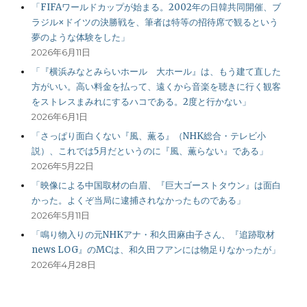
「FIFAワールドカップが始まる。2002年の日韓共同開催、ブ
ラジル×ドイツの決勝戦を、筆者は特等の招待席で観るという
夢のような体験をした」
2026年6月11日
「『横浜みなとみらいホール 大ホール』は、もう建て直した
方がいい。高い料金を払って、遠くから音楽を聴きに行く観客
をストレスまみれにするハコである。2度と行かない」
2026年6月1日
「さっぱり面白くない『風、薫る』（NHK総合・テレビ小
説）、これでは5月だというのに『風、薫らない』である」
2026年5月22日
「映像による中国取材の白眉、『巨大ゴーストタウン』は面白
かった。よくぞ当局に逮捕されなかったものである」
2026年5月11日
「鳴り物入りの元NHKアナ・和久田麻由子さん、『追跡取材
news LOG』のMCは、和久田フアンには物足りなかったが」
2026年4月28日