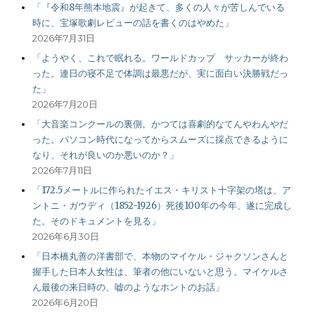
「『令和8年熊本地震』が起きて、多くの人々が苦しんでいる
時に、宝塚歌劇レビューの話を書くのはやめた」
2026年7月31日
「ようやく、これで眠れる。ワールドカップ サッカーが終わ
った。連日の寝不足で体調は最悪だが、実に面白い決勝戦だっ
た」
2026年7月20日
「大音楽コンクールの裏側。かつては喜劇的なてんやわんやだ
った。パソコン時代になってからスムーズに採点できるように
なり、それが良いのか悪いのか？」
2026年7月11日
「172.5メートルに作られたイエス・キリスト十字架の塔は、ア
ントニ・ガウディ（1852-1926）死後100年の今年、遂に完成し
た。そのドキュメントを見る」
2026年6月30日
「日本橋丸善の洋書部で、本物のマイケル・ジャクソンさんと
握手した日本人女性は、筆者の他にいないと思う。マイケルさ
ん最後の来日時の、嘘のようなホントのお話」
2026年6月20日