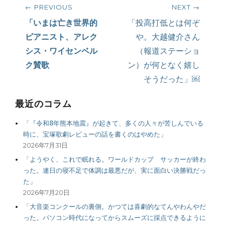
投
← PREVIOUS
NEXT →
稿
Previous
Next
「いまは亡き世界的
「投高打低とは何ぞ
post:
post:
ピアニスト、アレク
や。大越健介さん
ナ
シス・ワイセンベル
（報道ステーショ
ビ
ク賛歌
ン）が何となく嬉し
そうだった」￼
ゲ
最近のコラム
ー
「『令和8年熊本地震』が起きて、多くの人々が苦しんでいる
シ
時に、宝塚歌劇レビューの話を書くのはやめた」
2026年7月31日
ョ
「ようやく、これで眠れる。ワールドカップ サッカーが終わ
ン
った。連日の寝不足で体調は最悪だが、実に面白い決勝戦だっ
た」
2026年7月20日
「大音楽コンクールの裏側。かつては喜劇的なてんやわんやだ
った。パソコン時代になってからスムーズに採点できるように