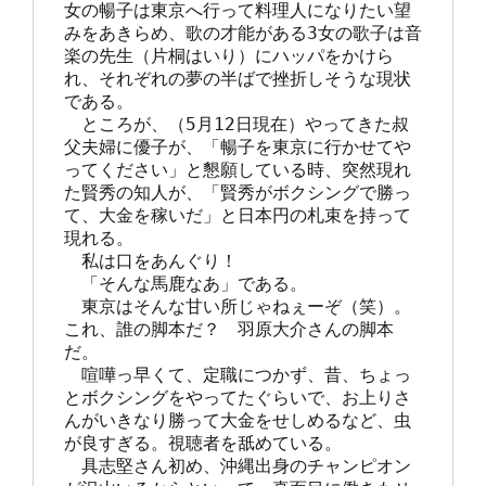
女の暢子は東京へ行って料理人になりたい望
みをあきらめ、歌の才能がある3女の歌子は音
楽の先生（片桐はいり）にハッパをかけら
れ、それぞれの夢の半ばで挫折しそうな現状
である。

　ところが、（5月12日現在）やってきた叔
父夫婦に優子が、「暢子を東京に行かせてや
ってください」と懇願している時、突然現れ
た賢秀の知人が、「賢秀がボクシングで勝っ
て、大金を稼いだ」と日本円の札束を持って
現れる。

　私は口をあんぐり！

　「そんな馬鹿なあ」である。

　東京はそんな甘い所じゃねぇーぞ（笑）。
これ、誰の脚本だ？　羽原大介さんの脚本
だ。

　喧嘩っ早くて、定職につかず、昔、ちょっ
とボクシングをやってたぐらいで、お上りさ
んがいきなり勝って大金をせしめるなど、虫
が良すぎる。視聴者を舐めている。

　具志堅さん初め、沖縄出身のチャンピオン