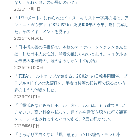
なり、それが良いのか悪いのか？」
2026年7月11日
「172.5メートルに作られたイエス・キリスト十字架の塔は、ア
ントニ・ガウディ（1852-1926）死後100年の今年、遂に完成し
た。そのドキュメントを見る」
2026年6月30日
「日本橋丸善の洋書部で、本物のマイケル・ジャクソンさんと
握手した日本人女性は、筆者の他にいないと思う。マイケルさ
ん最後の来日時の、嘘のようなホントのお話」
2026年6月20日
「FIFAワールドカップが始まる。2002年の日韓共同開催、ブ
ラジル×ドイツの決勝戦を、筆者は特等の招待席で観るという
夢のような体験をした」
2026年6月11日
「『横浜みなとみらいホール 大ホール』は、もう建て直した
方がいい。高い料金を払って、遠くから音楽を聴きに行く観客
をストレスまみれにするハコである。2度と行かない」
2026年6月1日
「さっぱり面白くない『風、薫る』（NHK総合・テレビ小