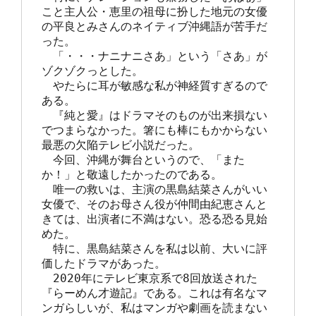
こと主人公・恵里の祖母に扮した地元の女優
の平良とみさんのネイティブ沖縄語が苦手だ
った。

　「・・・ナニナニさあ」という「さあ」が
ゾクゾクっとした。

　やたらに耳が敏感な私が神経質すぎるので
ある。

　『純と愛』はドラマそのものが出来損ない
でつまらなかった。箸にも棒にもかからない
最悪の欠陥テレビ小説だった。

　今回、沖縄が舞台というので、「また
か！」と敬遠したかったのである。

　唯一の救いは、主演の黒島結菜さんがいい
女優で、そのお母さん役が仲間由紀恵さんと
きては、出演者に不満はない。恐る恐る見始
めた。

　特に、黒島結菜さんを私は以前、大いに評
価したドラマがあった。

　2020年にテレビ東京系で8回放送された
『らーめん才遊記』である。これは有名なマ
ンガらしいが、私はマンガや劇画を読まない