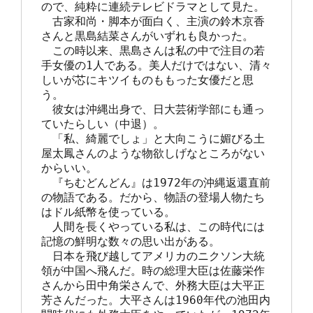
ので、純粋に連続テレビドラマとして見た。

　古家和尚・脚本が面白く、主演の鈴木京香
さんと黒島結菜さんがいずれも良かった。

　この時以来、黒島さんは私の中で注目の若
手女優の1人である。美人だけではない、清々
しいが芯にキツイものももった女優だと思
う。　

　彼女は沖縄出身で、日大芸術学部にも通っ
ていたらしい（中退）。

　「私、綺麗でしょ」と大向こうに媚びる土
屋太鳳さんのような物欲しげなところがない
からいい。

　『ちむどんどん』は1972年の沖縄返還直前
の物語である。だから、物語の登場人物たち
はドル紙幣を使っている。

　人間を長くやっている私は、この時代には
記憶の鮮明な数々の思い出がある。

　日本を飛び越してアメリカのニクソン大統
領が中国へ飛んだ。時の総理大臣は佐藤栄作
さんから田中角栄さんで、外務大臣は大平正
芳さんだった。大平さんは1960年代の池田内