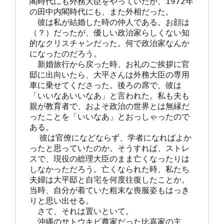
閣時代にも外務大臣をやっていたが、1972年
の田中内閣時代にも、また外相だった。

　彼は私が結婚した時の仲人である。お顔は
（？）だったが、優しい政治家らしくない知
的なクリスチャンだった。何で政治家なんか
になったのだろう。

　新婚旅行から戻った時、お礼のご挨拶に官
邸に出向いたら、大平さんは外務大臣の専用
車に乗せてくださった。後ろの席で、彼は
「いいなあいいなあ」と言われた。私も夫も
親が教育者で、およそ政治の世界とは無縁だ
ったことを「いいなあ」とおっしゃったので
ある。

  彼は官僚になどならず、学者になればよか
ったと思っていたのか。そうすれば、ストレ
スで、現役の総理大臣のまま亡くなったりは
しなかっただろう。亡くなられた時、私たち
夫婦は大平邸と自宅を何度往復したことか。
当時、自分が着ていた粗末な喪服姿もはっき
りと思い出せる。

　さて、それは置いといて。

　沖縄のサトウキビ農家だった比嘉家の主、