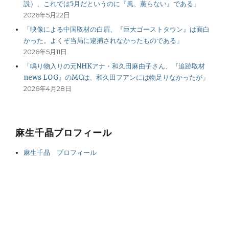
説）、これでは5月だというのに『風、薫らない』である」
2026年5月22日
「映像による中国取材の白眉、『巨大ゴーストタウン』は面白
かった。よくぞ当局に逮捕されなかったものである」
2026年5月11日
「鳴り物入りの元NHKアナ・和久田麻由子さん、『追跡取材
news LOG』のMCは、和久田フアンには物足りなかったが」
2026年4月28日
麻生千晶プロフィール
麻生千晶 プロフィール