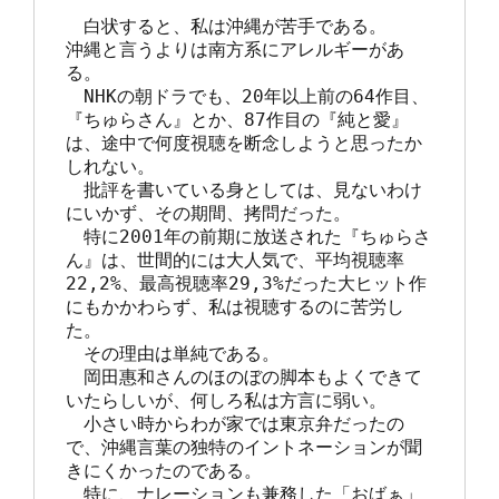
　白状すると、私は沖縄が苦手である。

沖縄と言うよりは南方系にアレルギーがあ
る。

　NHKの朝ドラでも、20年以上前の64作目、
『ちゅらさん』とか、87作目の『純と愛』
は、途中で何度視聴を断念しようと思ったか
しれない。

　批評を書いている身としては、見ないわけ
にいかず、その期間、拷問だった。

　特に2001年の前期に放送された『ちゅらさ
ん』は、世間的には大人気で、平均視聴率
22,2%、最高視聴率29,3%だった大ヒット作
にもかかわらず、私は視聴するのに苦労し
た。

　その理由は単純である。

　岡田惠和さんのほのぼの脚本もよくできて
いたらしいが、何しろ私は方言に弱い。

　小さい時からわが家では東京弁だったの
で、沖縄言葉の独特のイントネーションが聞
きにくかったのである。

　特に、ナレーションも兼務した「おばぁ」