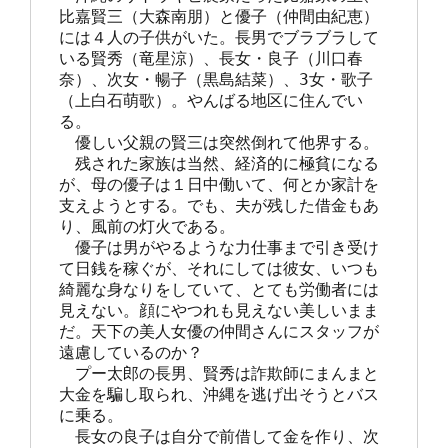
比嘉賢三（大森南朋）と優子（仲間由紀恵）
には４人の子供がいた。長男でブラブラして
いる賢秀（竜星涼）、長女・良子（川口春
奈）、次女・暢子（黒島結菜）、3女・歌子
（上白石萌歌）。やんばる地区に住んでい
る。

　優しい父親の賢三は突然倒れて他界する。

　残された家族は当然、経済的に極貧になる
が、母の優子は１日中働いて、何とか家計を
支えようとする。でも、夫が残した借金もあ
り、風前の灯火である。

　優子は男がやるような力仕事まで引き受け
て日銭を稼ぐが、それにしては彼女、いつも
綺麗な身なりをしていて、とても労働者には
見えない。顔にやつれも見えない美しいまま
だ。天下の美人女優の仲間さんにスタッフが
遠慮しているのか？

　プー太郎の長男、賢秀は詐欺師にまんまと
大金を騙し取られ、沖縄を逃げ出そうとバス
に乗る。

　長女の良子は自分で前借して金を作り、次