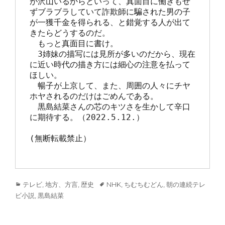
が沢山いるからといって、真面目に働きもせ
ずブラブラしていて詐欺師に騙された男の子
が一獲千金を得られる、と錯覚する人が出て
きたらどうするのだ。

　もっと真面目に書け。

　3姉妹の描写には見所が多いのだから、現在
に近い時代の描き方には細心の注意を払って
ほしい。

　暢子が上京して、また、周囲の人々にチヤ
ホヤされるのだけはごめんである。

　黒島結菜さんの芯のキツさを生かして辛口
に期待する。（2022.5.12.）

(無断転載禁止）

Categories
Tags
テレビ
,
地方、方言
,
歴史
NHK
,
ちむちむどん
,
朝の連続テレ
ビ小説
,
黒島結菜