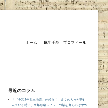
Primary
ホーム
麻生千晶 プロフィール
menu
最近のコラム
「『令和8年熊本地震』が起きて、多くの人々が苦し
んでいる時に、宝塚歌劇レビューの話を書くのはやめ