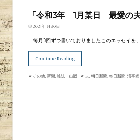
「令和3年 1月某日 最愛の
Posted
2021年1月30日
on
毎月3回ずつ書いておりましたこのエッセイを、
Continue Reading
Categories
Tags
その他
,
新聞
,
雑誌・出版
夫
,
朝日新聞
,
毎日新聞
,
活字媒