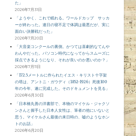
た」
2026年7月31日
「ようやく、これで眠れる。ワールドカップ サッカ
ーが終わった。連日の寝不足で体調は最悪だが、実に
面白い決勝戦だった」
2026年7月20日
「大音楽コンクールの裏側。かつては喜劇的なてんや
わんやだった。パソコン時代になってからスムーズに
採点できるようになり、それが良いのか悪いのか？」
2026年7月11日
「172.5メートルに作られたイエス・キリスト十字架
の塔は、アントニ・ガウディ（1852-1926）死後100
年の今年、遂に完成した。そのドキュメントを見る」
2026年6月30日
「日本橋丸善の洋書部で、本物のマイケル・ジャクソ
ンさんと握手した日本人女性は、筆者の他にいないと
思う。マイケルさん最後の来日時の、嘘のようなホン
トのお話」
2026年6月20日