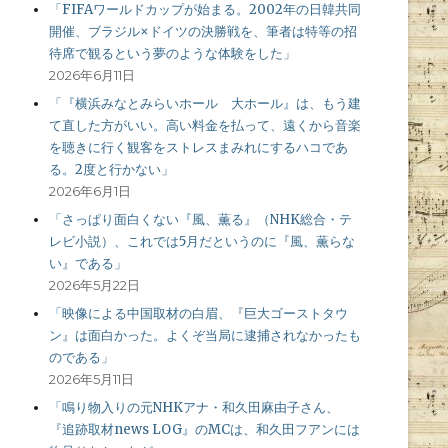
「FIFAワールドカップが始まる。2002年の日韓共同
開催、ブラジル×ドイツの決勝戦を、筆者は特等の招
待席で観るという夢のような体験をした」
2026年6月11日
「『横浜みなとみらいホール 大ホール』は、もう建
て直した方がいい。高い料金を払って、遠くから音楽
を聴きに行く観客をストレスまみれにするハコであ
る。2度と行かない」
2026年6月1日
「さっぱり面白くない『風、薫る』（NHK総合・テ
レビ小説）、これでは5月だというのに『風、薫らな
い』である」
2026年5月22日
「映像による中国取材の白眉、『巨大ゴーストタウ
ン』は面白かった。よくぞ当局に逮捕されなかったも
のである」
2026年5月11日
「鳴り物入りの元NHKアナ・和久田麻由子さん、
『追跡取材news LOG』のMCは、和久田フアンには