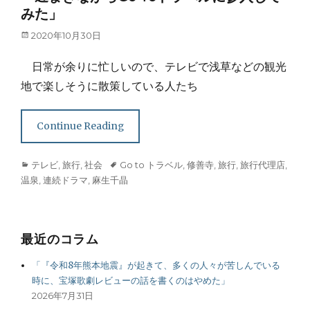
みた」
Posted
2020年10月30日
on
日常が余りに忙しいので、テレビで浅草などの観光
地で楽しそうに散策している人たち
Continue Reading
Categories
Tags
テレビ
,
旅行
,
社会
Go to トラベル
,
修善寺
,
旅行
,
旅行代理店
,
温泉
,
連続ドラマ
,
麻生千晶
最近のコラム
「『令和8年熊本地震』が起きて、多くの人々が苦しんでいる
時に、宝塚歌劇レビューの話を書くのはやめた」
2026年7月31日