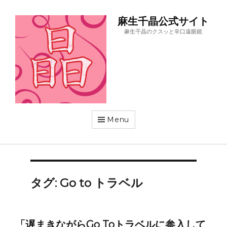
麻生千晶公式サイト
麻生千晶のクスッと辛口遠眼鏡
Menu
タグ:
Go to トラベル
「遅まきながらGo Toトラベルに参入して