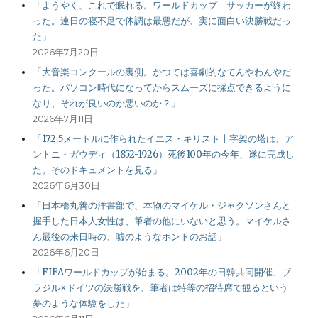
「ようやく、これで眠れる。ワールドカップ サッカーが終わ
った。連日の寝不足で体調は最悪だが、実に面白い決勝戦だっ
た」
2026年7月20日
「大音楽コンクールの裏側。かつては喜劇的なてんやわんやだ
った。パソコン時代になってからスムーズに採点できるように
なり、それが良いのか悪いのか？」
2026年7月11日
「172.5メートルに作られたイエス・キリスト十字架の塔は、ア
ントニ・ガウディ（1852-1926）死後100年の今年、遂に完成し
た。そのドキュメントを見る」
2026年6月30日
「日本橋丸善の洋書部で、本物のマイケル・ジャクソンさんと
握手した日本人女性は、筆者の他にいないと思う。マイケルさ
ん最後の来日時の、嘘のようなホントのお話」
2026年6月20日
「FIFAワールドカップが始まる。2002年の日韓共同開催、ブ
ラジル×ドイツの決勝戦を、筆者は特等の招待席で観るという
夢のような体験をした」