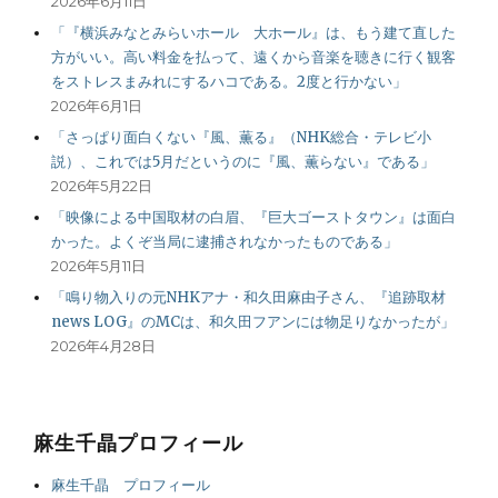
2026年6月11日
「『横浜みなとみらいホール 大ホール』は、もう建て直した
方がいい。高い料金を払って、遠くから音楽を聴きに行く観客
をストレスまみれにするハコである。2度と行かない」
2026年6月1日
「さっぱり面白くない『風、薫る』（NHK総合・テレビ小
説）、これでは5月だというのに『風、薫らない』である」
2026年5月22日
「映像による中国取材の白眉、『巨大ゴーストタウン』は面白
かった。よくぞ当局に逮捕されなかったものである」
2026年5月11日
「鳴り物入りの元NHKアナ・和久田麻由子さん、『追跡取材
news LOG』のMCは、和久田フアンには物足りなかったが」
2026年4月28日
麻生千晶プロフィール
麻生千晶 プロフィール