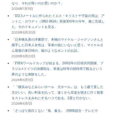
なり、それが良いのか悪いのか？」
2026年7月11日
「172.5メートルに作られたイエス・キリスト十字架の塔は、ア
ントニ・ガウディ（1852-1926）死後100年の今年、遂に完成し
た。そのドキュメントを見る」
2026年6月30日
「日本橋丸善の洋書部で、本物のマイケル・ジャクソンさんと
握手した日本人女性は、筆者の他にいないと思う。マイケルさ
ん最後の来日時の、嘘のようなホントのお話」
2026年6月20日
「FIFAワールドカップが始まる。2002年の日韓共同開催、ブ
ラジル×ドイツの決勝戦を、筆者は特等の招待席で観るという
夢のような体験をした」
2026年6月11日
「『横浜みなとみらいホール 大ホール』は、もう建て直した
方がいい。高い料金を払って、遠くから音楽を聴きに行く観客
をストレスまみれにするハコである。2度と行かない」
2026年6月1日
「さっぱり面白くない『風、薫る』（NHK総合・テレビ小