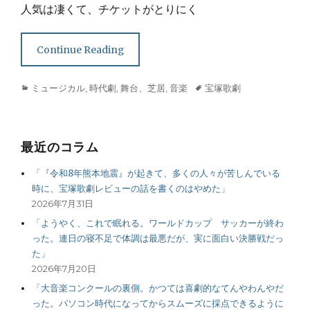
人気は凄くて、チケットがとりにく
Continue Reading
Categories
Tags
ミュージカル
,
時代劇
,
舞台、芝居
,
音楽
宝塚歌劇
最近のコラム
「『令和8年熊本地震』が起きて、多くの人々が苦しんでいる
時に、宝塚歌劇レビューの話を書くのはやめた」
2026年7月31日
「ようやく、これで眠れる。ワールドカップ サッカーが終わ
った。連日の寝不足で体調は最悪だが、実に面白い決勝戦だっ
た」
2026年7月20日
「大音楽コンクールの裏側。かつては喜劇的なてんやわんやだ
った。パソコン時代になってからスムーズに採点できるように