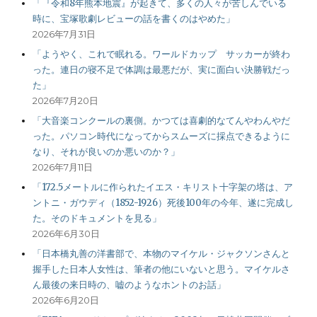
「『令和8年熊本地震』が起きて、多くの人々が苦しんでいる
時に、宝塚歌劇レビューの話を書くのはやめた」
2026年7月31日
「ようやく、これで眠れる。ワールドカップ サッカーが終わ
った。連日の寝不足で体調は最悪だが、実に面白い決勝戦だっ
た」
2026年7月20日
「大音楽コンクールの裏側。かつては喜劇的なてんやわんやだ
った。パソコン時代になってからスムーズに採点できるように
なり、それが良いのか悪いのか？」
2026年7月11日
「172.5メートルに作られたイエス・キリスト十字架の塔は、ア
ントニ・ガウディ（1852-1926）死後100年の今年、遂に完成し
た。そのドキュメントを見る」
2026年6月30日
「日本橋丸善の洋書部で、本物のマイケル・ジャクソンさんと
握手した日本人女性は、筆者の他にいないと思う。マイケルさ
ん最後の来日時の、嘘のようなホントのお話」
2026年6月20日