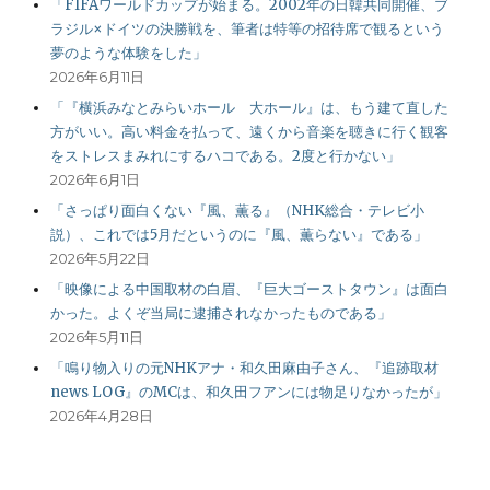
「FIFAワールドカップが始まる。2002年の日韓共同開催、ブ
ラジル×ドイツの決勝戦を、筆者は特等の招待席で観るという
夢のような体験をした」
2026年6月11日
「『横浜みなとみらいホール 大ホール』は、もう建て直した
方がいい。高い料金を払って、遠くから音楽を聴きに行く観客
をストレスまみれにするハコである。2度と行かない」
2026年6月1日
「さっぱり面白くない『風、薫る』（NHK総合・テレビ小
説）、これでは5月だというのに『風、薫らない』である」
2026年5月22日
「映像による中国取材の白眉、『巨大ゴーストタウン』は面白
かった。よくぞ当局に逮捕されなかったものである」
2026年5月11日
「鳴り物入りの元NHKアナ・和久田麻由子さん、『追跡取材
news LOG』のMCは、和久田フアンには物足りなかったが」
2026年4月28日