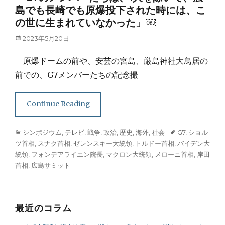
島でも長崎でも原爆投下された時には、こ
の世に生まれていなかった」￼
Posted
2023年5月20日
on
原爆ドームの前や、安芸の宮島、厳島神社大鳥居の
前での、G7メンバーたちの記念撮
Continue Reading
Categories
Tags
シンポジウム
,
テレビ
,
戦争
,
政治
,
歴史
,
海外
,
社会
G7
,
ショル
ツ首相
,
スナク首相
,
ゼレンスキー大統領
,
トルドー首相
,
バイデン大
統領
,
フォンデアライエン院長
,
マクロン大統領
,
メローニ首相
,
岸田
首相
,
広島サミット
最近のコラム