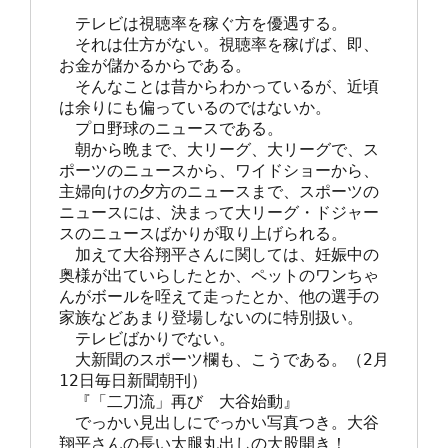
　テレビは視聴率を稼ぐ方を優遇する。

　それは仕方がない。視聴率を稼げば、即、
お金が儲かるからである。

　そんなことは昔からわかっているが、近頃
は余りにも偏っているのではないか。

　プロ野球のニュースである。

　朝から晩まで、大リーグ、大リーグで、ス
ポーツのニュースから、ワイドショーから、
主婦向けの夕方のニュースまで、スポーツの
ニュースには、決まって大リーグ・ドジャー
スのニュースばかりが取り上げられる。

　加えて大谷翔平さんに関しては、妊娠中の
奥様が出ていらしたとか、ペットのワンちゃ
んがボールを咥えて走ったとか、他の選手の
家族などあまり登場しないのに特別扱い。

　テレビばかりでない。

　大新聞のスポーツ欄も、こうである。（2月
12日毎日新聞朝刊）

　『「二刀流」再び　大谷始動』

　でっかい見出しにでっかい写真つき。大谷
翔平さんの長い太腿丸出しの大股開き！
