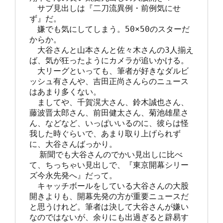
　サブ見出しは『二刀流異例・前例気にせ
ず』だ。

　嫌でも気にしてしまう。50×50のスターだ
からか。

　大谷さんと山本さんと佐々木さんの3人揃え
ば、気が狂ったようにカメラが追いかける。

　大リーグといっても、筆者が好きなダルビ
ッシュ有さんや、吉田正尚さんらのニュース
はあまり多くない。

　ましてや、千賀滉大さん、鈴木誠也さん、
藤波晋太郎さん、前田健太さん、菊池雄星さ
ん、などなど、いっぱいいるのに、彼らは怪
我した時ぐらいで、あまり取り上げられず
に、大谷さんばっかり。

  新聞でも大谷さんのでかい見出しに比べ
て、ちっちゃい見出しで、『東京開幕シリー
ズ今永先発へ』だって。

　キャッチボールをしている大谷さんの大股
開きよりも、開幕先発の方が重要ニュースだ
と思うけれど。筆者は決して大谷さんが嫌い
なのではないが、余りにも出過ぎると辟易す