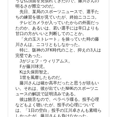
うな仏頂面を見慣れてきたので、藤川さんの
明るさが際立つのだ。

　先日、某局のスポーツニュースで、選手た
ちの練習を彼が見ていたが、終始ニコニコ。

　テレビカメラが入っていたからの外面だっ
たのか、あるいは、若い選手には辛口よりも
甘口の方がいいと判断してのことか。

　「火の玉ストレート」を操っていた時の藤
川さんは、ニコリともしなかった。

　特に、阪神のJFK時代のこと、抑えの3人は
完璧であった。

　Jがジェフ・ウィリアムス。

　Fが藤川球児。

　Kは久保田智之。

　1世を風靡したものだ。

　藤川さんは確か高卒だったと思うが頭もい
い。それは、彼が出ていたNHKのスポーツニ
ュースの解説で証明済みである。

　彼は饒舌なので、ペラペラ喋る。投手心理
などもよく聴いたが、投手の心理について
は、「1日の空白」投手の江川卓さんも素晴ら
しかったが、藤川さんも負けなかった。
