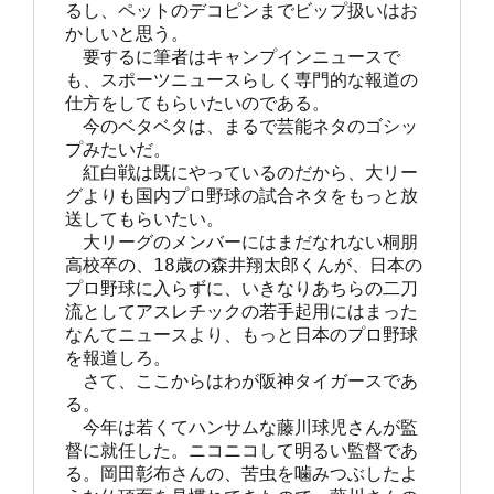
るし、ペットのデコピンまでビップ扱いはお
かしいと思う。

　要するに筆者はキャンプインニュースで
も、スポーツニュースらしく専門的な報道の
仕方をしてもらいたいのである。

　今のベタベタは、まるで芸能ネタのゴシッ
プみたいだ。

　紅白戦は既にやっているのだから、大リー
グよりも国内プロ野球の試合ネタをもっと放
送してもらいたい。

　大リーグのメンバーにはまだなれない桐朋
高校卒の、18歳の森井翔太郎くんが、日本の
プロ野球に入らずに、いきなりあちらの二刀
流としてアスレチックの若手起用にはまった
なんてニュースより、もっと日本のプロ野球
を報道しろ。

　さて、ここからはわが阪神タイガースであ
る。

　今年は若くてハンサムな藤川球児さんが監
督に就任した。ニコニコして明るい監督であ
る。岡田彰布さんの、苦虫を噛みつぶしたよ