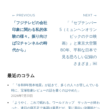
投
← PREVIOUS
NEXT →
稿
Previous
Next
「フジテレビの会社
「『セプテンバー
post:
post:
印象に関わる私的体
5（ミュンヘンオリン
ナ
験の様々。振り向け
ピックのテロ映
ビ
ば12チャンネルの時
画）』と東京大空襲
代から」
80年、平和な日本で
ゲ
見る恐ろしい記録の
ー
さまざま」￼
シ
最近のコラム
ョ
「『令和8年熊本地震』が起きて、多くの人々が苦しんでいる
時に、宝塚歌劇レビューの話を書くのはやめた」
ン
2026年7月31日
「ようやく、これで眠れる。ワールドカップ サッカーが終わ
った。連日の寝不足で体調は最悪だが、実に面白い決勝戦だっ