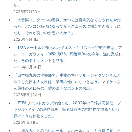
た」
2026年7月20日
「大音楽コンクールの裏側。かつては喜劇的なてんやわんやだ
った。パソコン時代になってからスムーズに採点できるように
なり、それが良いのか悪いのか？」
2026年7月11日
「172.5メートルに作られたイエス・キリスト十字架の塔は、ア
ントニ・ガウディ（1852-1926）死後100年の今年、遂に完成し
た。そのドキュメントを見る」
2026年6月30日
「日本橋丸善の洋書部で、本物のマイケル・ジャクソンさんと
握手した日本人女性は、筆者の他にいないと思う。マイケルさ
ん最後の来日時の、嘘のようなホントのお話」
2026年6月20日
「FIFAワールドカップが始まる。2002年の日韓共同開催、ブ
ラジル×ドイツの決勝戦を、筆者は特等の招待席で観るという
夢のような体験をした」
2026年6月11日
「『横浜みなとみらいホール 大ホール』は、もう建て直した