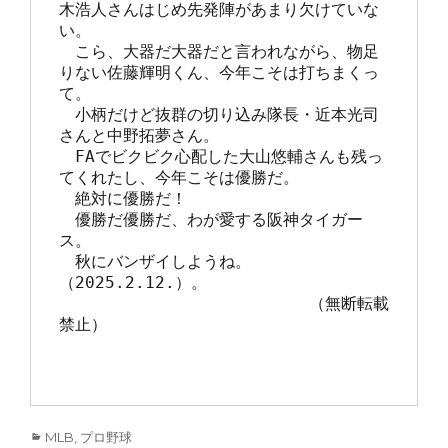
木浩人さんはじめ先発陣があまり欠けていな
い。

　こら、大器だ大器だと言われながら、物足
りない佐藤輝明くん、今年こそは打ちまくっ
て。

　小柄だけど抜群の切り込み隊長・近本光司
さんと中野拓夢さん。

　FAでビクビク心配した大山悠輔さんも残っ
てくれたし、今年こそは優勝だ。

　絶対に優勝だ！

　優勝だ優勝だ、わが愛する阪神タイガー
ス。

　秋にバンザイしようね。
（2025.2.12.）。

                         （無断転載
禁止）

Categories
MLB
,
プロ野球