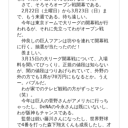
　さて、そろそろオープン戦開幕である。

　2月22日（土曜日）から3月23日（日）ま
で、もう来週である。待ち遠しい。

　今年は東京ドームで大リーグの開幕戦が行
われるが、それに先立ってわがオープン戦
だ。

　仲良しの巨人フアンは坊やを連れて開幕戦
に行く。抽選が当たったのだ！

　羨ましい。

　3月15日の大リーグ開幕戦について、入場
料を聞いてびっくり。正規の値段は知らない
が、闇の値段はつりあげられていて、外野の
外の方でも1席が70万円にもなるとか。うえ
ー。バブルだ。

　わが家でのテレビ観戦の方がずっとマシ
（笑）。

　今年は巨人の菅野さんがアメリカに行っち
ゃったし、DeNAの今永さんは既にいないし、
わが阪神もチャンスである。

　監督は鋭い藤川さんになったし、世界野球
で4番を打った森下翔太くんも成長したし、才