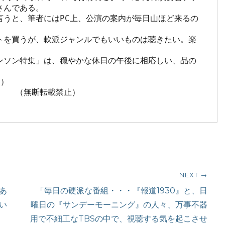
んである。

言うと、筆者にはPC上、公演の案内が毎日山ほど来るの
トを買うが、軟派ジャンルでもいいものは聴きたい。楽
ンソン特集」は、穏やかな休日の午後に相応しい、品の
）

禁止）

NEXT →
Next
あ
「毎日の硬派な番組・・・『報道1930』と、日
post:
い
曜日の『サンデーモーニング』の人々、万事不器
用で不細工なTBSの中で、視聴する気を起こさせ