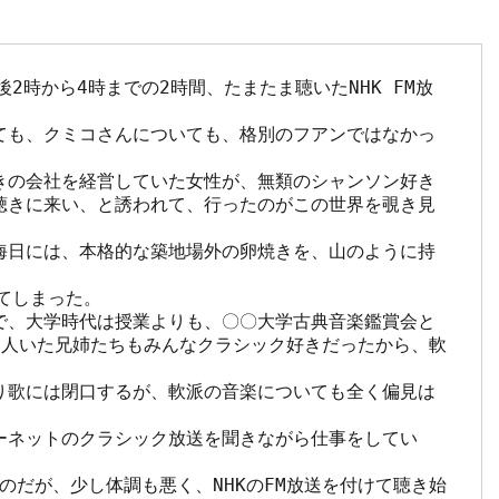
2時から4時までの2時間、たまたま聴いたNHK FM放
ても、クミコさんについても、格別のフアンではなかっ
きの会社を経営していた女性が、無類のシャンソン好き
聴きに来い、と誘われて、行ったのがこの世界を覗き見
晦日には、本格的な築地場外の卵焼きを、山のように持
てしまった。

で、大学時代は授業よりも、〇〇大学古典音楽鑑賞会と
3人いた兄姉たちもみんなクラシック好きだったから、軟


り歌には閉口するが、軟派の音楽についても全く偏見は
ーネットのクラシック放送を聞きながら仕事をしてい
のだが、少し体調も悪く、NHKのFM放送を付けて聴き始