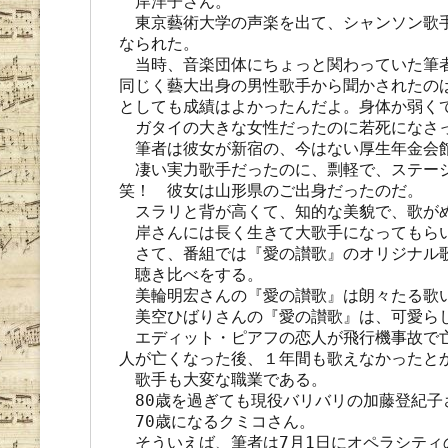
　岸洋子さん。

　東京藝術大学の声楽を出て、シャンソン歌
なられた。

　当時、音楽団体にちょっと関わっていた筆者
同じく藝大出身の男性歌手から聞かされたの
としても成績はよかったんだよ。身体か弱くて
　ガタイの大きな女性だったのに若死になさっ
　筆者は彼女が新宿の、今はない厚生年金会館
　凄い実力歌手だったのに、剽軽で、ステー
笑！　彼女は山形県のご出身だったのだ。

　スラリと背が高くて、知的な美貌で、歌がめ
　岸さんには長く生きて大歌手になってもらい
　さて、番組では『愛の讃歌』のオリジナル歌
　聴き比べをする。

　美輪明宏さんの『愛の讃歌』は朗々たる歌い
　美空ひばりさんの『愛の讃歌』は、可愛らし
　エディット・ピアフの恋人が飛行機事故で
人が亡くなった後、１年間も歌えなかったとか
　歌手も大変な職業である。

　80歳を過ぎても現役バリバリの加藤登紀子さ
　70歳になるクミコさん。

　そういえば、筆者は7月1日にオペラシテ