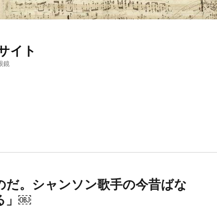
サイト
眼鏡
ものだ。シャンソン歌手の今昔ばな
る」￼