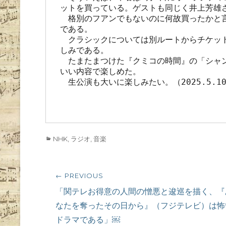
ットを買っている。ゲストも同じく井上芳雄さ
　格別のフアンでもないのに何故買ったかと
である。

　クラシックについては別ルートからチケッ
しみである。

　たまたまつけた『クミコの時間』の「シャ
いい内容で楽しめた。

　生公演も大いに楽しみたい。（2025.5.10
                                    （無断転載
Categories
NHK
,
ラジオ
,
音楽
投
← PREVIOUS
稿
Previous
「関テレお得意の人間の憎悪と逡巡を描く、『
post:
なたを奪ったその日から』（フジテレビ）は怖
ナ
ドラマである」￼