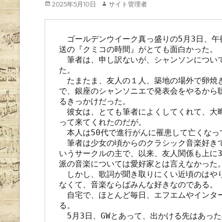
Posted
Author
2025年5月10日
サイト管理者
on
　ゴールデンウイーク真っ盛りの5月3日、午後
送の『クミコの時間』がとても面白かった。

　筆者は、申し訳ないが、シャンソンについ
た。

　たまたま、友人の１人、築地の場外で卵焼
で、銀座のシャンソニエで発表会をやるから
るきっかけだった。

　彼女は、とても筆者によくしてくれて、大
って来てくれたのだが。

　本人は50代で進行がんに罹患して亡くなっ
　筆者は少女の頃からのクラシック音楽好き
いうサークルの主で、以来、友人関係も上に
派の音楽については愛好家とは言えなかった。
　しかし、歌詞が聞き取りにくい近頃のはや
なくて、音楽ならばみんな好きなのである。

　自宅で、ほとんど毎日、エフエムやインタ
る。

　5月3日、GWとあって、出かける先はあった