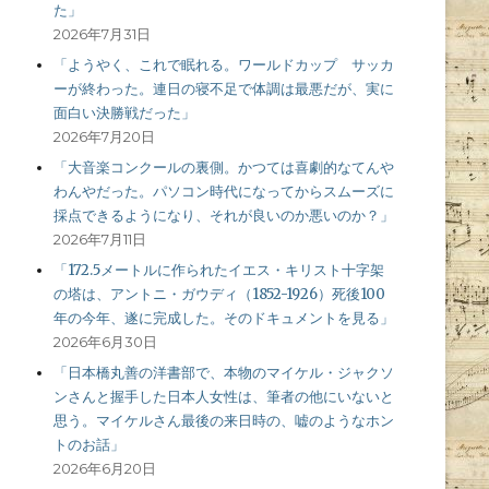
た」
2026年7月31日
「ようやく、これで眠れる。ワールドカップ サッカ
ーが終わった。連日の寝不足で体調は最悪だが、実に
面白い決勝戦だった」
2026年7月20日
「大音楽コンクールの裏側。かつては喜劇的なてんや
わんやだった。パソコン時代になってからスムーズに
採点できるようになり、それが良いのか悪いのか？」
2026年7月11日
「172.5メートルに作られたイエス・キリスト十字架
の塔は、アントニ・ガウディ（1852-1926）死後100
年の今年、遂に完成した。そのドキュメントを見る」
2026年6月30日
「日本橋丸善の洋書部で、本物のマイケル・ジャクソ
ンさんと握手した日本人女性は、筆者の他にいないと
思う。マイケルさん最後の来日時の、嘘のようなホン
トのお話」
2026年6月20日