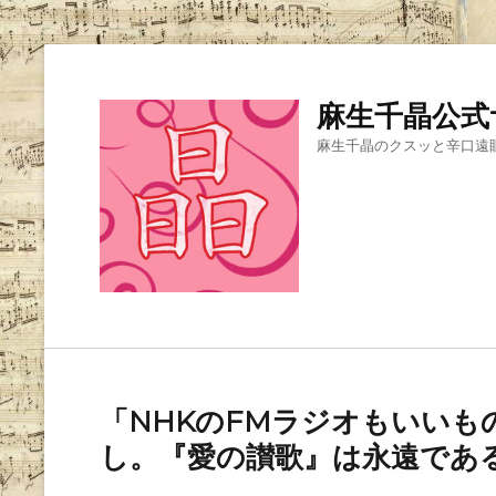
麻生千晶公式
麻生千晶のクスッと辛口遠
「NHKのFMラジオもいい
し。『愛の讃歌』は永遠であ