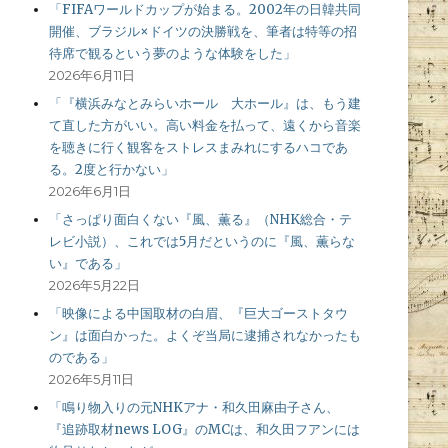
「FIFAワールドカップが始まる。2002年の日韓共同
開催、ブラジル×ドイツの決勝戦を、筆者は特等の招
待席で観るという夢のような体験をした」
2026年6月11日
「『横浜みなとみらいホール 大ホール』は、もう建
て直した方がいい。高い料金を払って、遠くから音楽
を聴きに行く観客をストレスまみれにするハコであ
る。2度と行かない」
2026年6月1日
「さっぱり面白くない『風、薫る』（NHK総合・テ
レビ小説）、これでは5月だというのに『風、薫らな
い』である」
2026年5月22日
「映像による中国取材の白眉、『巨大ゴーストタウ
ン』は面白かった。よくぞ当局に逮捕されなかったも
のである」
2026年5月11日
「鳴り物入りの元NHKアナ・和久田麻由子さん、
『追跡取材news LOG』のMCは、和久田フアンには