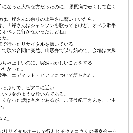
手になった大柄な方だったのに、膠原病で若くして亡く
は、岸さんの余りの上手さに驚いていたら、

は、「岸さんはシャンソンを歌ってるけど、オペラ歌手
オペラに行かなかったけどね」。

た。

で行ったリサイタルを聴いている。

ジで歌の合間に突然、山形弁で喋り始めて、会場は大爆
ちゃ上手いのに、突然おかしいことをする。

たかった。

手、エディット・ピアフについて語られた。

っぷりで、ピアフに近い。

い少女のような歌い方である。

亡くなった話は有名であるが、加藤登紀子さんも、ご主
。

ん。

ィのリサイタルホールで行われるクミコさんの演奏会チケ