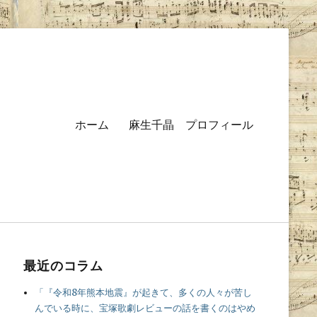
Primary
ホーム
麻生千晶 プロフィール
menu
最近のコラム
「『令和8年熊本地震』が起きて、多くの人々が苦し
んでいる時に、宝塚歌劇レビューの話を書くのはやめ