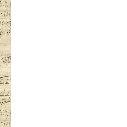
ビ
ゲ
ー
シ
ョ
ン