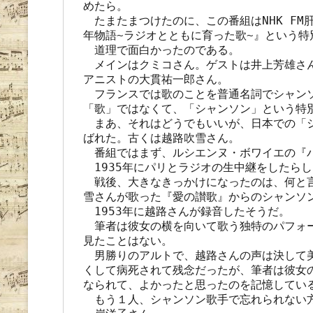
めたら。

　たまたまつけたのに、この番組はNHK FM
年物語~ラジオとともに育った歌~』という特
　道理で面白かったのである。

　メインはクミコさん。ゲストは井上芳雄さん
アニストの大貫祐一郎さん。

　フランスでは歌のことを普通名詞でシャン
「歌」ではなくて、「シャンソン」という特別
　まあ、それはどうでもいいが、日本での「
ばれた。古くは越路吹雪さん。

　番組ではまず、ルシエンヌ・ボワイエの『パ
　1935年にパリとラジオの生中継をしたらし
　戦後、大きなきっかけになったのは、何と
雪さんが歌った『愛の讃歌』からのシャンソン
　1953年に越路さんが録音したそうだ。

　筆者は彼女の横を向いて歌う独特のパフォ
見たことはない。

　男勝りのアルトで、越路さんの声は決して
くして病死されて残念だったが、筆者は彼女
なられて、よかったと思ったのを記憶している
　もう１人、シャンソン歌手で忘れられない方