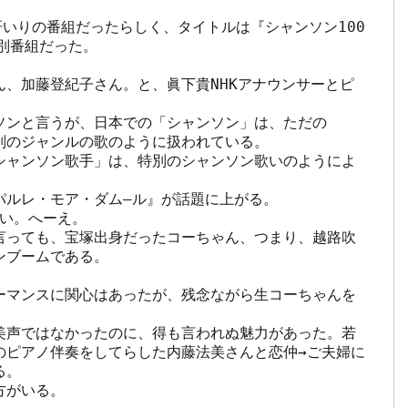
肝いりの番組だったらしく、タイトルは『シャンソン100
別番組だった。

、加藤登紀子さん。と、眞下貴NHKアナウンサーとピ
ソンと言うが、日本での「シャンソン」は、ただの
のジャンルの歌のように扱われている。

シャンソン歌手」は、特別のシャンソン歌いのようによ
ルレ・モア・ダム―ル』が話題に上がる。

い。へーえ。

言っても、宝塚出身だったコーちゃん、つまり、越路吹
ブームである。

ーマンスに関心はあったが、残念ながら生コーちゃんを
美声ではなかったのに、得も言われぬ魅力があった。若
のピアノ伴奏をしてらした内藤法美さんと恋仲→ご夫婦に
。

がいる。
