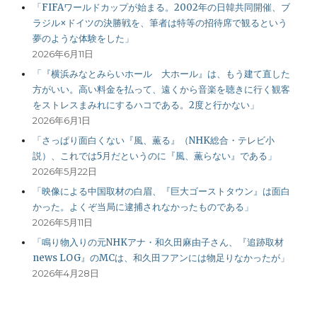
「FIFAワールドカップが始まる。2002年の日韓共同開催、ブ
ラジル×ドイツの決勝戦を、筆者は特等の招待席で観るという
夢のような体験をした」
2026年6月11日
「『横浜みなとみらいホール 大ホール』は、もう建て直した
方がいい。高い料金を払って、遠くから音楽を聴きに行く観客
をストレスまみれにするハコである。2度と行かない」
2026年6月1日
「さっぱり面白くない『風、薫る』（NHK総合・テレビ小
説）、これでは5月だというのに『風、薫らない』である」
2026年5月22日
「映像による中国取材の白眉、『巨大ゴーストタウン』は面白
かった。よくぞ当局に逮捕されなかったものである」
2026年5月11日
「鳴り物入りの元NHKアナ・和久田麻由子さん、『追跡取材
news LOG』のMCは、和久田フアンには物足りなかったが」
2026年4月28日