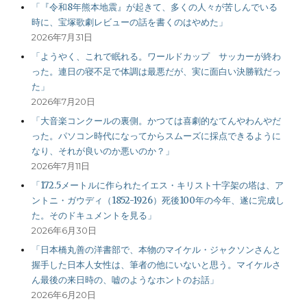
「『令和8年熊本地震』が起きて、多くの人々が苦しんでいる
時に、宝塚歌劇レビューの話を書くのはやめた」
2026年7月31日
「ようやく、これで眠れる。ワールドカップ サッカーが終わ
った。連日の寝不足で体調は最悪だが、実に面白い決勝戦だっ
た」
2026年7月20日
「大音楽コンクールの裏側。かつては喜劇的なてんやわんやだ
った。パソコン時代になってからスムーズに採点できるように
なり、それが良いのか悪いのか？」
2026年7月11日
「172.5メートルに作られたイエス・キリスト十字架の塔は、ア
ントニ・ガウディ（1852-1926）死後100年の今年、遂に完成し
た。そのドキュメントを見る」
2026年6月30日
「日本橋丸善の洋書部で、本物のマイケル・ジャクソンさんと
握手した日本人女性は、筆者の他にいないと思う。マイケルさ
ん最後の来日時の、嘘のようなホントのお話」
2026年6月20日