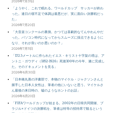
2026年7月31日
「ようやく、これで眠れる。ワールドカップ サッカーが終わ
った。連日の寝不足で体調は最悪だが、実に面白い決勝戦だっ
た」
2026年7月20日
「大音楽コンクールの裏側。かつては喜劇的なてんやわんやだ
った。パソコン時代になってからスムーズに採点できるように
なり、それが良いのか悪いのか？」
2026年7月11日
「172.5メートルに作られたイエス・キリスト十字架の塔は、ア
ントニ・ガウディ（1852-1926）死後100年の今年、遂に完成し
た。そのドキュメントを見る」
2026年6月30日
「日本橋丸善の洋書部で、本物のマイケル・ジャクソンさんと
握手した日本人女性は、筆者の他にいないと思う。マイケルさ
ん最後の来日時の、嘘のようなホントのお話」
2026年6月20日
「FIFAワールドカップが始まる。2002年の日韓共同開催、ブ
ラジル×ドイツの決勝戦を、筆者は特等の招待席で観るという