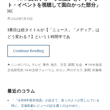
ト・イベントを視聴して面白かった部分」
￼
Posted
2022年7月31日
on
1番目は総タイトルが【「ニュース」「メディア」は
どう変わる？】という１時間半であ
Continue Reading
Categories
Tags
シンポジウム
,
テレビ
,
事件
,
地方、方言
,
新聞
,
社会
NHK放送
文化研究所
,
NHK文研フォーラム
,
ボカシ
,
声のチカラ
,
新聞
,
肖像権
最近のコラム
「『令和8年熊本地震』が起きて、多くの人々が苦しんでいる
時に、宝塚歌劇レビューの話を書くのはやめた」