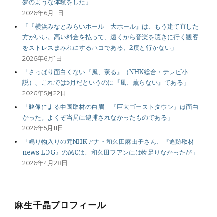
夢のような体験をした」
2026年6月11日
「『横浜みなとみらいホール 大ホール』は、もう建て直した
方がいい。高い料金を払って、遠くから音楽を聴きに行く観客
をストレスまみれにするハコである。2度と行かない」
2026年6月1日
「さっぱり面白くない『風、薫る』（NHK総合・テレビ小
説）、これでは5月だというのに『風、薫らない』である」
2026年5月22日
「映像による中国取材の白眉、『巨大ゴーストタウン』は面白
かった。よくぞ当局に逮捕されなかったものである」
2026年5月11日
「鳴り物入りの元NHKアナ・和久田麻由子さん、『追跡取材
news LOG』のMCは、和久田フアンには物足りなかったが」
2026年4月28日
麻生千晶プロフィール