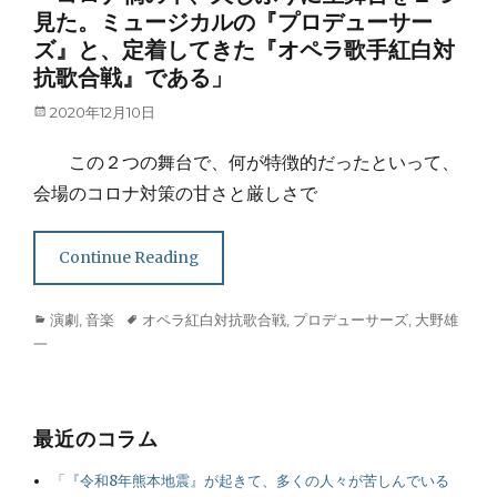
見た。ミュージカルの『プロデューサー
ズ』と、定着してきた『オペラ歌手紅白対
抗歌合戦』である」
Posted
2020年12月10日
on
この２つの舞台で、何が特徴的だったといって、
会場のコロナ対策の甘さと厳しさで
Continue Reading
Categories
Tags
演劇
,
音楽
オペラ紅白対抗歌合戦
,
プロデューサーズ
,
大野雄
一
最近のコラム
「『令和8年熊本地震』が起きて、多くの人々が苦しんでいる