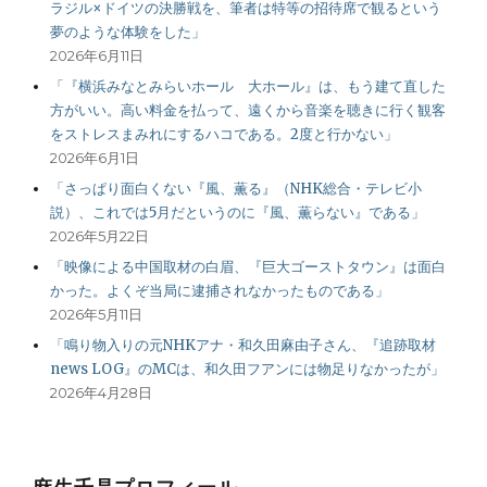
ラジル×ドイツの決勝戦を、筆者は特等の招待席で観るという
夢のような体験をした」
2026年6月11日
「『横浜みなとみらいホール 大ホール』は、もう建て直した
方がいい。高い料金を払って、遠くから音楽を聴きに行く観客
をストレスまみれにするハコである。2度と行かない」
2026年6月1日
「さっぱり面白くない『風、薫る』（NHK総合・テレビ小
説）、これでは5月だというのに『風、薫らない』である」
2026年5月22日
「映像による中国取材の白眉、『巨大ゴーストタウン』は面白
かった。よくぞ当局に逮捕されなかったものである」
2026年5月11日
「鳴り物入りの元NHKアナ・和久田麻由子さん、『追跡取材
news LOG』のMCは、和久田フアンには物足りなかったが」
2026年4月28日