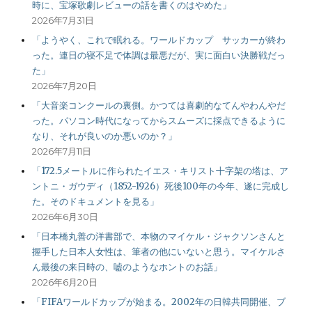
時に、宝塚歌劇レビューの話を書くのはやめた」
2026年7月31日
「ようやく、これで眠れる。ワールドカップ サッカーが終わ
った。連日の寝不足で体調は最悪だが、実に面白い決勝戦だっ
た」
2026年7月20日
「大音楽コンクールの裏側。かつては喜劇的なてんやわんやだ
った。パソコン時代になってからスムーズに採点できるように
なり、それが良いのか悪いのか？」
2026年7月11日
「172.5メートルに作られたイエス・キリスト十字架の塔は、ア
ントニ・ガウディ（1852-1926）死後100年の今年、遂に完成し
た。そのドキュメントを見る」
2026年6月30日
「日本橋丸善の洋書部で、本物のマイケル・ジャクソンさんと
握手した日本人女性は、筆者の他にいないと思う。マイケルさ
ん最後の来日時の、嘘のようなホントのお話」
2026年6月20日
「FIFAワールドカップが始まる。2002年の日韓共同開催、ブ