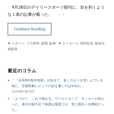
on
9月28日のデイリースポーツ朝刊に、目を剥くよう
な１面の記事が載った。 ・・
Continue Reading
Categories
Tags
スポーツ
,
プロ野球
,
新聞
,
阪神
タイガース
,
岡田彰布
,
阪神次
期監督
最近のコラム
「『令和8年熊本地震』が起きて、多くの人々が苦しんでいる
時に、宝塚歌劇レビューの話を書くのはやめた」
2026年7月31日
「ようやく、これで眠れる。ワールドカップ サッカーが終わ
った。連日の寝不足で体調は最悪だが、実に面白い決勝戦だっ
た」