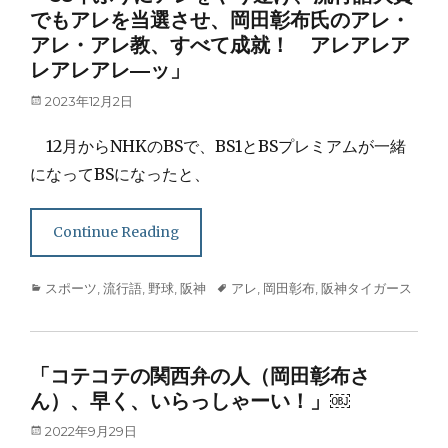
でもアレを当選させ、岡田彰布氏のアレ・
アレ・アレ教、すべて成就！ アレアレア
レアレアレ―ッ」
Posted
2023年12月2日
on
12月からNHKのBSで、BS1とBSプレミアムが一緒
になってBSになったと、
Continue Reading
Categories
Tags
スポーツ
,
流行語
,
野球
,
阪神
アレ
,
岡田彰布
,
阪神タイガース
「コテコテの関西弁の人（岡田彰布さ
ん）、早く、いらっしゃーい！」￼
Posted
2022年9月29日