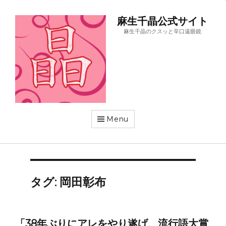
麻生千晶公式サイト
麻生千晶のクスッと辛口遠眼鏡
Menu
タグ:
岡田彰布
「38年ぶりにアレをやり遂げ、流行語大賞