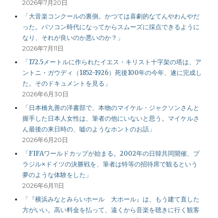
2026年7月20日
「大音楽コンクールの裏側。かつては喜劇的なてんやわんやだ
った。パソコン時代になってからスムーズに採点できるように
なり、それが良いのか悪いのか？」
2026年7月11日
「172.5メートルに作られたイエス・キリスト十字架の塔は、ア
ントニ・ガウディ（1852-1926）死後100年の今年、遂に完成し
た。そのドキュメントを見る」
2026年6月30日
「日本橋丸善の洋書部で、本物のマイケル・ジャクソンさんと
握手した日本人女性は、筆者の他にいないと思う。マイケルさ
ん最後の来日時の、嘘のようなホントのお話」
2026年6月20日
「FIFAワールドカップが始まる。2002年の日韓共同開催、ブ
ラジル×ドイツの決勝戦を、筆者は特等の招待席で観るという
夢のような体験をした」
2026年6月11日
「『横浜みなとみらいホール 大ホール』は、もう建て直した
方がいい。高い料金を払って、遠くから音楽を聴きに行く観客