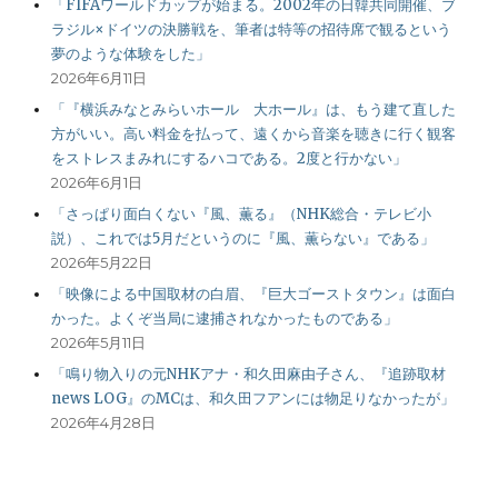
「FIFAワールドカップが始まる。2002年の日韓共同開催、ブ
ラジル×ドイツの決勝戦を、筆者は特等の招待席で観るという
夢のような体験をした」
2026年6月11日
「『横浜みなとみらいホール 大ホール』は、もう建て直した
方がいい。高い料金を払って、遠くから音楽を聴きに行く観客
をストレスまみれにするハコである。2度と行かない」
2026年6月1日
「さっぱり面白くない『風、薫る』（NHK総合・テレビ小
説）、これでは5月だというのに『風、薫らない』である」
2026年5月22日
「映像による中国取材の白眉、『巨大ゴーストタウン』は面白
かった。よくぞ当局に逮捕されなかったものである」
2026年5月11日
「鳴り物入りの元NHKアナ・和久田麻由子さん、『追跡取材
news LOG』のMCは、和久田フアンには物足りなかったが」
2026年4月28日