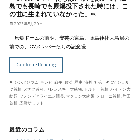
島でも長崎でも原爆投下された時には、こ
の世に生まれていなかった」￼
Posted
2023年5月20日
on
原爆ドームの前や、安芸の宮島、厳島神社大鳥居の
前での、G7メンバーたちの記念撮
Continue Reading
Categories
Tags
シンポジウム
,
テレビ
,
戦争
,
政治
,
歴史
,
海外
,
社会
G7
,
ショル
ツ首相
,
スナク首相
,
ゼレンスキー大統領
,
トルドー首相
,
バイデン大
統領
,
フォンデアライエン院長
,
マクロン大統領
,
メローニ首相
,
岸田
首相
,
広島サミット
最近のコラム