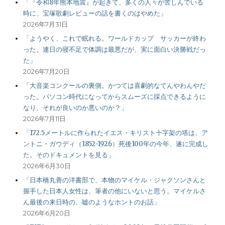
「『令和8年熊本地震』が起きて、多くの人々が苦しんでいる
時に、宝塚歌劇レビューの話を書くのはやめた」
2026年7月31日
「ようやく、これで眠れる。ワールドカップ サッカーが終わ
った。連日の寝不足で体調は最悪だが、実に面白い決勝戦だっ
た」
2026年7月20日
「大音楽コンクールの裏側。かつては喜劇的なてんやわんやだ
った。パソコン時代になってからスムーズに採点できるように
なり、それが良いのか悪いのか？」
2026年7月11日
「172.5メートルに作られたイエス・キリスト十字架の塔は、ア
ントニ・ガウディ（1852-1926）死後100年の今年、遂に完成し
た。そのドキュメントを見る」
2026年6月30日
「日本橋丸善の洋書部で、本物のマイケル・ジャクソンさんと
握手した日本人女性は、筆者の他にいないと思う。マイケルさ
ん最後の来日時の、嘘のようなホントのお話」
2026年6月20日